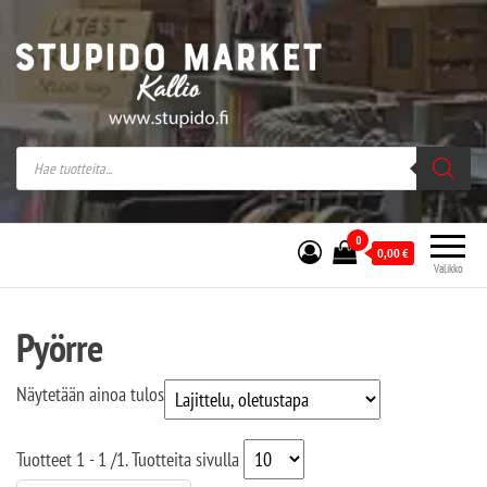
Stupido Market – verkossa ja kivijalassa
Stupido Market on vaihtoehtomusaan
erikoistunut verkko- sekä
kivijalkakauppa Helsingissä Kallion
sydämessä.
0
0,00
€
Valikko
Pyörre
Näytetään ainoa tulos
Tuotteet
1 - 1
/
1
. Tuotteita sivulla