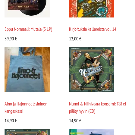
Eppu Normaali: Mutala (3 LP)
Kirjoituksia kellareista vol. 14
39,90
€
12,00
€
Aino ja Hajonneet: sininen
Nurmi & Niinivaara konserni: Tää ei
kangaskassi
pääty hyvin (CD)
14,90
€
14,90
€