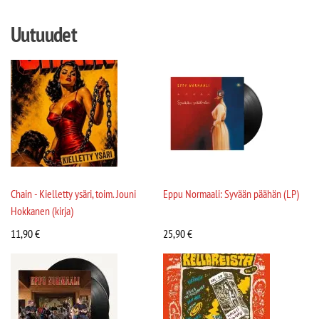
Uutuudet
Chain - Kielletty ysäri, toim. Jouni
Eppu Normaali: Syvään päähän (LP)
Hokkanen (kirja)
11,90
€
25,90
€