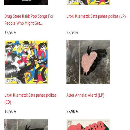
Drug Store Raid: Pop Songs For
Litku Klemetti: Sata pahaa poikaa (LP)
People Who Might Get...
32,90
€
28,90
€
Litku Klemetti: Sata pahaa poikaa
Alter Annala: Alert! (LP)
(CD)
16,90
€
27,90
€