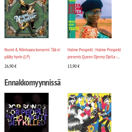
Nurmi & Niinivaara konserni: Tää ei
Halme Prospekt : Halme Prospekt
pääty hyvin (LP)
presents Queen Djenny Djella -...
26,90
€
13,90
€
Ennakkomyynnissä