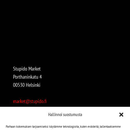
Stupido Market
Porthaninkatu 4
00530 Helsinki
market@stupido.fi
+358 50 4708664
Hallinnoi suostumusta
Avoinna:
Parhaan kokemuksen tarjoamiseksi käytämme teknologioita, kuten evästeitä, tallentaaksemme