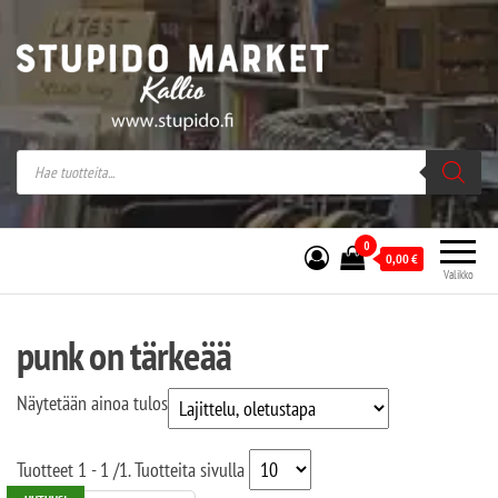
Stupido Market – verkossa ja kivijalassa
Stupido Market on vaihtoehtomusaan
erikoistunut verkko- sekä
kivijalkakauppa Helsingissä Kallion
sydämessä.
0
0,00
€
Valikko
punk on tärkeää
Näytetään ainoa tulos
Tuotteet
1 - 1
/
1
. Tuotteita sivulla