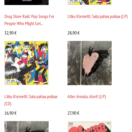
Drug Store Raid: Pop Songs For
Litku Klemetti: Sata pahaa poikaa (LP)
People Who Might Get...
32,90
€
28,90
€
Litku Klemetti: Sata pahaa poikaa
Alter Annala: Alert! (LP)
(CD)
16,90
€
27,90
€