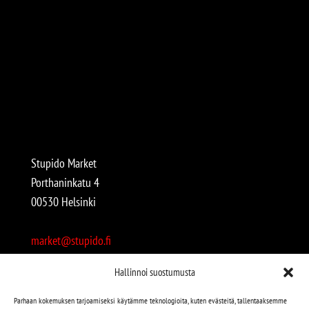
Stupido Market
Porthaninkatu 4
00530 Helsinki
market@stupido.fi
+358 50 4708664
Hallinnoi suostumusta
Avoinna:
Parhaan kokemuksen tarjoamiseksi käytämme teknologioita, kuten evästeitä, tallentaaksemme