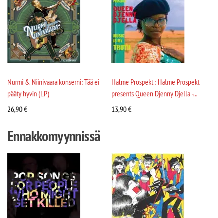
Nurmi & Niinivaara konserni: Tää ei
Halme Prospekt : Halme Prospekt
pääty hyvin (LP)
presents Queen Djenny Djella -...
26,90
€
13,90
€
Ennakkomyynnissä