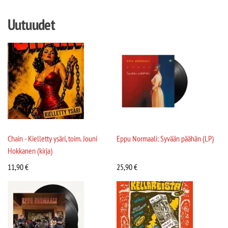
Uutuudet
Chain - Kielletty ysäri, toim. Jouni
Eppu Normaali: Syvään päähän (LP)
Hokkanen (kirja)
11,90
€
25,90
€