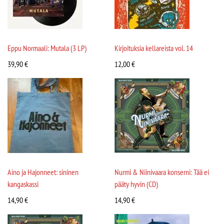
Eppu Normaali: Mutala (3 LP)
Kirjoituksia kellareista vol. 14
39,90
€
12,00
€
Aino ja Hajonneet: sininen
Nurmi & Niinivaara konserni: Tää ei
kangaskassi
pääty hyvin (CD)
14,90
€
14,90
€