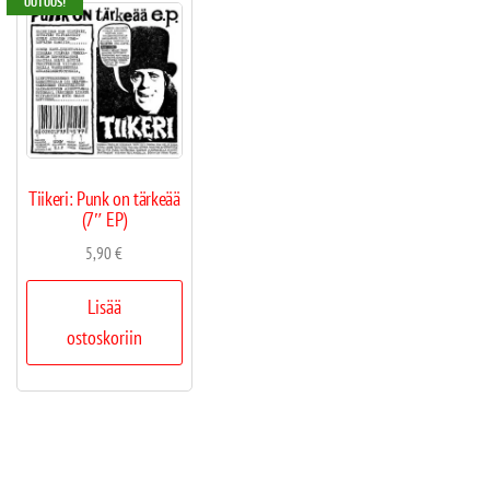
UUTUUS!
Tiikeri: Punk on tärkeää
(7″ EP)
5,90
€
Lisää
ostoskoriin