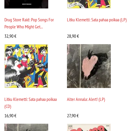
Drug Store Raid: Pop Songs For
Litku Klemetti: Sata pahaa poikaa (LP)
People Who Might Get...
32,90
€
28,90
€
Litku Klemetti: Sata pahaa poikaa
Alter Annala: Alert! (LP)
(CD)
16,90
€
27,90
€