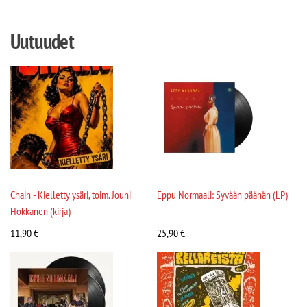
Uutuudet
Chain - Kielletty ysäri, toim. Jouni
Eppu Normaali: Syvään päähän (LP)
Hokkanen (kirja)
11,90
€
25,90
€