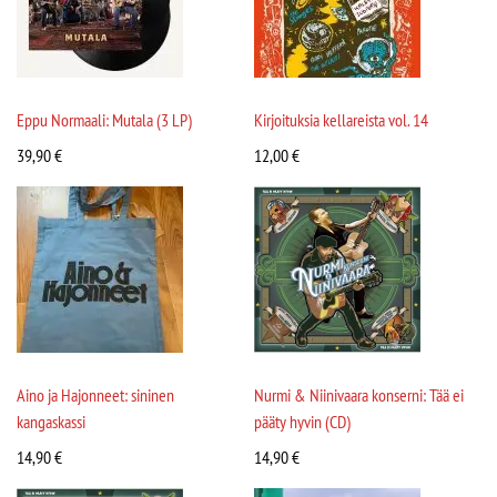
Eppu Normaali: Mutala (3 LP)
Kirjoituksia kellareista vol. 14
39,90
€
12,00
€
Aino ja Hajonneet: sininen
Nurmi & Niinivaara konserni: Tää ei
kangaskassi
pääty hyvin (CD)
14,90
€
14,90
€