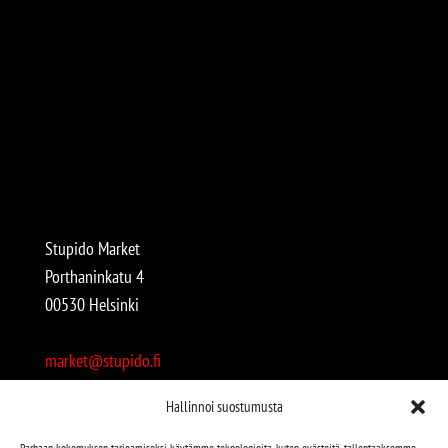
Stupido Market
Porthaninkatu 4
00530 Helsinki
market@stupido.fi
+358 50 4708664
Hallinnoi suostumusta
Avoinna:
Parhaan kokemuksen tarjoamiseksi käytämme teknologioita, kuten evästeitä, tallentaaksemme