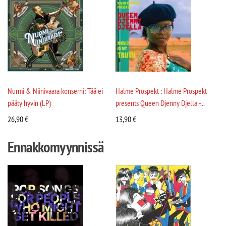
Nurmi & Niinivaara konserni: Tää ei
Halme Prospekt : Halme Prospekt
pääty hyvin (LP)
presents Queen Djenny Djella -...
26,90
€
13,90
€
Ennakkomyynnissä