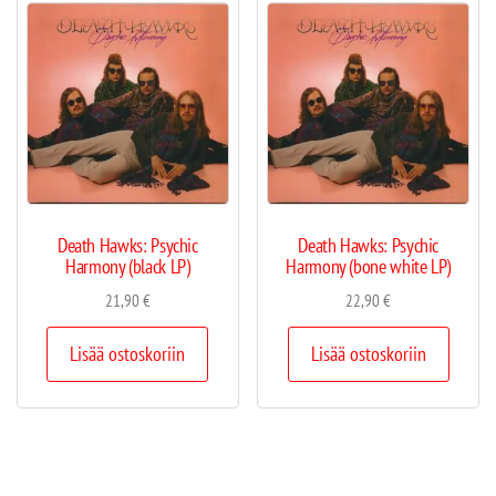
Death Hawks: Psychic
Death Hawks: Psychic
Harmony (black LP)
Harmony (bone white LP)
21,90
€
22,90
€
Lisää ostoskoriin
Lisää ostoskoriin