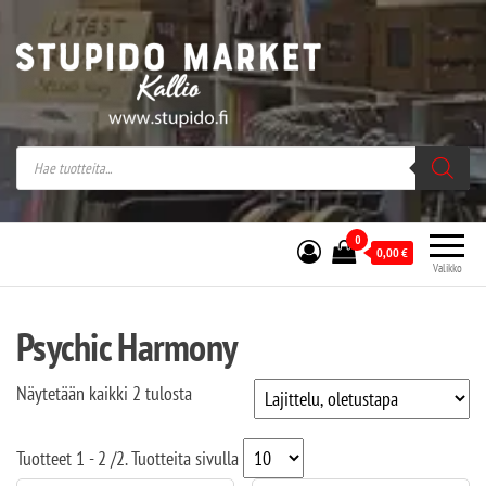
Stupido Market – verkossa ja kivijalassa
Stupido Market on vaihtoehtomusaan
erikoistunut verkko- sekä
kivijalkakauppa Helsingissä Kallion
sydämessä.
0
0,00
€
Valikko
Psychic Harmony
Näytetään kaikki 2 tulosta
Tuotteet
1 - 2
/
2
. Tuotteita sivulla