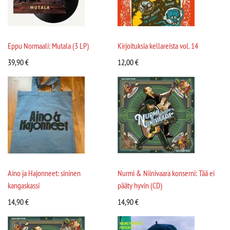
Eppu Normaali: Mutala (3 LP)
Kirjoituksia kellareista vol. 14
39,90
€
12,00
€
Aino ja Hajonneet: sininen
Nurmi & Niinivaara konserni: Tää ei
kangaskassi
pääty hyvin (CD)
14,90
€
14,90
€