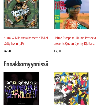
Nurmi & Niinivaara konserni: Tää ei
Halme Prospekt : Halme Prospekt
pääty hyvin (LP)
presents Queen Djenny Djella -...
26,90
€
13,90
€
Ennakkomyynnissä