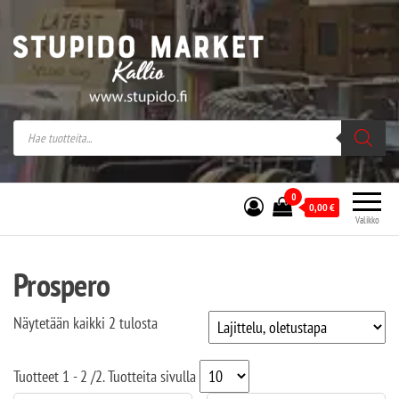
Stupido Market – verkossa ja kivijalassa
Stupido Market on vaihtoehtomusaan
erikoistunut verkko- sekä
kivijalkakauppa Helsingissä Kallion
sydämessä.
0
0,00
€
Valikko
Prospero
Näytetään kaikki 2 tulosta
Tuotteet
1 - 2
/
2
. Tuotteita sivulla