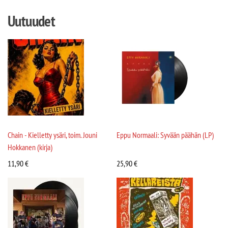
Uutuudet
Chain - Kielletty ysäri, toim. Jouni
Eppu Normaali: Syvään päähän (LP)
Hokkanen (kirja)
11,90
€
25,90
€