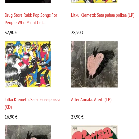
Drug Store Raid: Pop Songs For
Litku Klemetti: Sata pahaa poikaa (LP)
People Who Might Get...
32,90
€
28,90
€
Litku Klemetti: Sata pahaa poikaa
Alter Annala: Alert! (LP)
(CD)
16,90
€
27,90
€