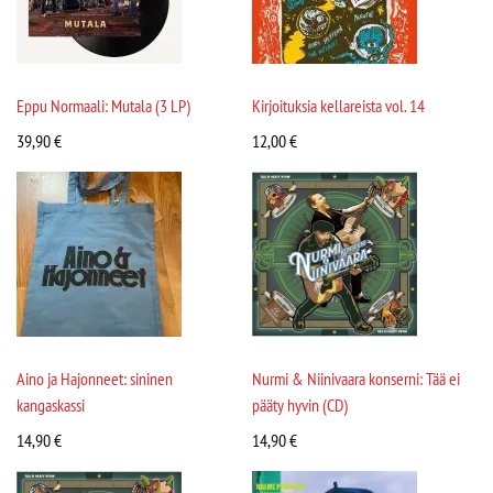
Eppu Normaali: Mutala (3 LP)
Kirjoituksia kellareista vol. 14
39,90
€
12,00
€
Aino ja Hajonneet: sininen
Nurmi & Niinivaara konserni: Tää ei
kangaskassi
pääty hyvin (CD)
14,90
€
14,90
€