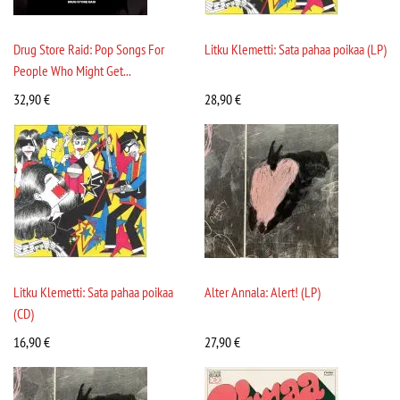
Drug Store Raid: Pop Songs For
Litku Klemetti: Sata pahaa poikaa (LP)
People Who Might Get...
32,90
€
28,90
€
Litku Klemetti: Sata pahaa poikaa
Alter Annala: Alert! (LP)
(CD)
16,90
€
27,90
€