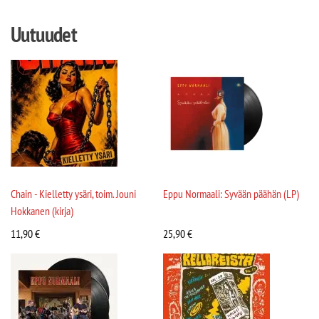
Uutuudet
Chain - Kielletty ysäri, toim. Jouni
Eppu Normaali: Syvään päähän (LP)
Hokkanen (kirja)
11,90
€
25,90
€