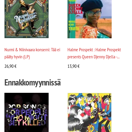
Nurmi & Niinivaara konserni: Tää ei
Halme Prospekt : Halme Prospekt
pääty hyvin (LP)
presents Queen Djenny Djella -...
26,90
€
13,90
€
Ennakkomyynnissä