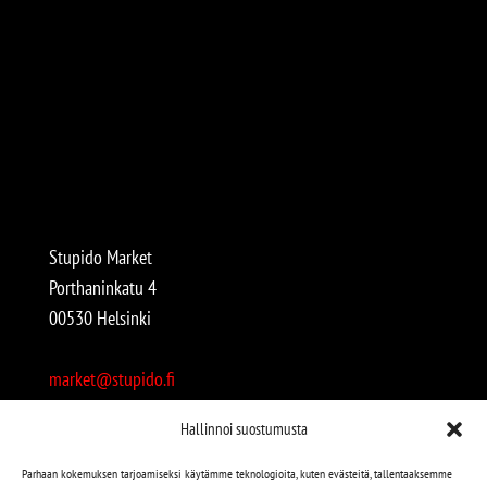
Stupido Market
Porthaninkatu 4
00530 Helsinki
market@stupido.fi
+358 50 4708664
Hallinnoi suostumusta
Avoinna:
Parhaan kokemuksen tarjoamiseksi käytämme teknologioita, kuten evästeitä, tallentaaksemme