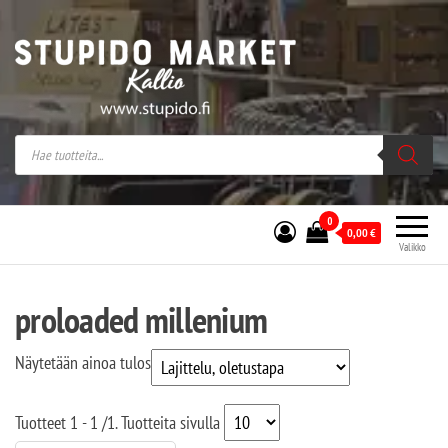
Stupido Market – verkossa ja kivijalassa
Stupido Market on vaihtoehtomusaan
erikoistunut verkko- sekä
kivijalkakauppa Helsingissä Kallion
sydämessä.
0
0,00
€
Valikko
proloaded millenium
Näytetään ainoa tulos
Tuotteet
1 - 1
/
1
. Tuotteita sivulla