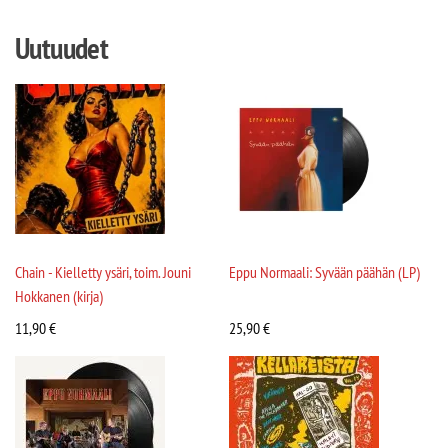
Uutuudet
Chain - Kielletty ysäri, toim. Jouni
Eppu Normaali: Syvään päähän (LP)
Hokkanen (kirja)
11,90
€
25,90
€