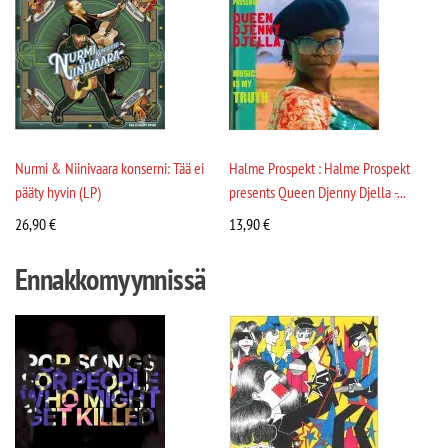
Nurmi & Niinivaara konserni: Tää ei
Halme Prospekt : Halme Prospekt
pääty hyvin (LP)
presents Queen Djenny Djella -...
26,90
€
13,90
€
Ennakkomyynnissä