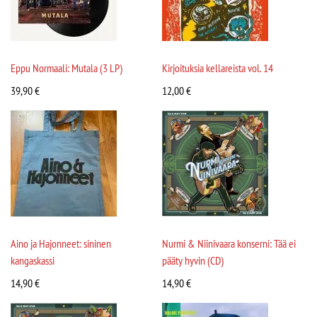
Eppu Normaali: Mutala (3 LP)
Kirjoituksia kellareista vol. 14
39,90
€
12,00
€
Aino ja Hajonneet: sininen
Nurmi & Niinivaara konserni: Tää ei
kangaskassi
pääty hyvin (CD)
14,90
€
14,90
€