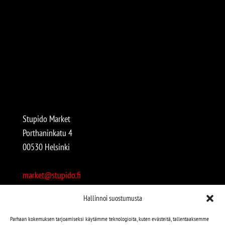
Stupido Market
Porthaninkatu 4
00530 Helsinki
market@stupido.fi
+358 50 4708664
Hallinnoi suostumusta
Avoinna:
Parhaan kokemuksen tarjoamiseksi käytämme teknologioita, kuten evästeitä, tallentaaksemme