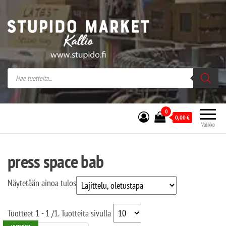
Stupido Market – verkossa ja kivijalassa
Stupido Market on vaihtoehtomusaan
erikoistunut verkko- sekä
kivijalkakauppa Helsingissä Kallion
sydämessä.
0
0,00
€
Valikko
press space bab
Näytetään ainoa tulos
Tuotteet
1 - 1
/
1
. Tuotteita sivulla