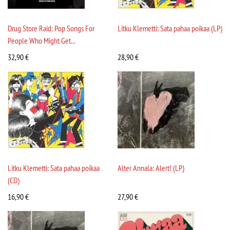
Drug Store Raid: Pop Songs For
Litku Klemetti: Sata pahaa poikaa (LP)
People Who Might Get...
32,90
€
28,90
€
Litku Klemetti: Sata pahaa poikaa
Alter Annala: Alert! (LP)
(CD)
16,90
€
27,90
€