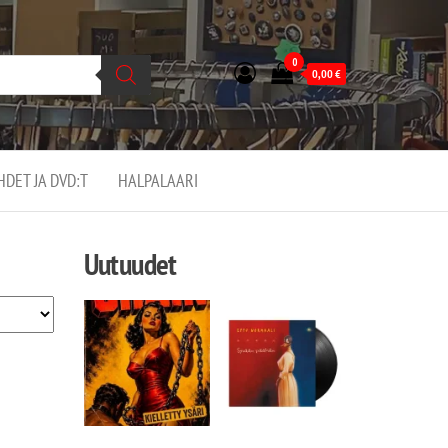
0
0,00
€
EHDET JA DVD:T
HALPALAARI
Uutuudet