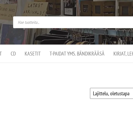
do
arket on
omusaan
t –
ut
ssa
kä
kauppa
ä
lassa
T
CD
KASETIT
T-PAIDAT YMS. BÄNDIKRÄÄSÄ
KIRJAT, L
.