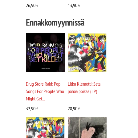
26,90
€
13,90
€
Ennakkomyynnissä
Drug Store Raid: Pop
Litku Klemetti: Sata
Songs For People Who
pahaa poikaa (LP)
Might Get...
32,90
€
28,90
€