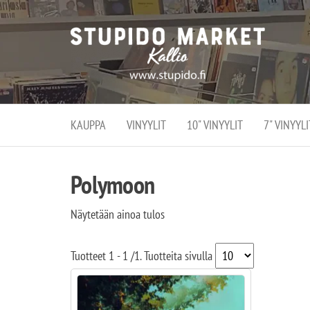
Stupi
Stupido M
vaihtoeht
Marke
erikoistun
verko
verkko- se
kivijalka
ja
Helsingiss
kivija
Kallion
KAUPPA
VINYYLIT
10" VINYYLIT
7" VINYYLI
sydämessä
Polymoon
Näytetään ainoa tulos
Tuotteet
1 - 1
/
1
. Tuotteita sivulla