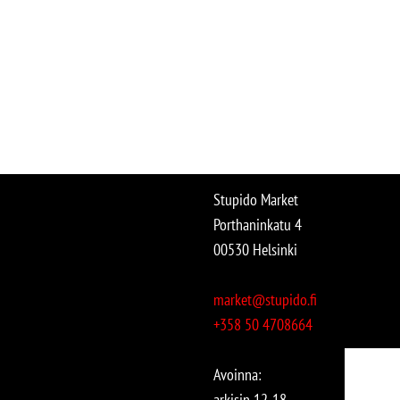
Stupido Market
Porthaninkatu 4
00530 Helsinki
market@stupido.fi
+358 50 4708664
Avoinna:
arkisin 12-18