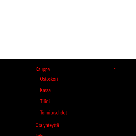
Kauppa
Ostoskori
Kassa
Tilini
Toimitusehdot
Ota yhteyttä