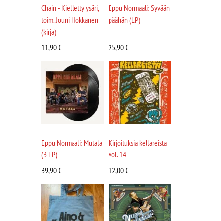
Chain - Kielletty ysäri,
Eppu Normaali: Syvään
toim. Jouni Hokkanen
päähän (LP)
(kirja)
11,90
€
25,90
€
Eppu Normaali: Mutala
Kirjoituksia kellareista
(3 LP)
vol. 14
39,90
€
12,00
€