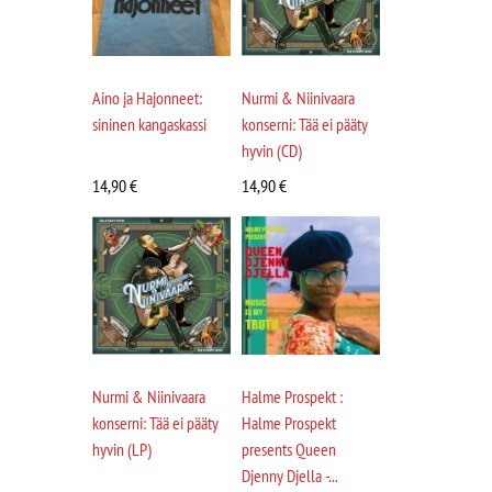
Aino ja Hajonneet:
Nurmi & Niinivaara
sininen kangaskassi
konserni: Tää ei pääty
hyvin (CD)
14,90
€
14,90
€
Nurmi & Niinivaara
Halme Prospekt :
konserni: Tää ei pääty
Halme Prospekt
hyvin (LP)
presents Queen
Djenny Djella -...