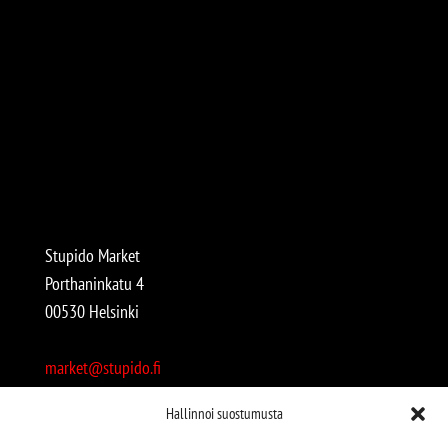
Stupido Market
Porthaninkatu 4
00530 Helsinki
market@stupido.fi
+358 50 4708664
Hallinnoi suostumusta