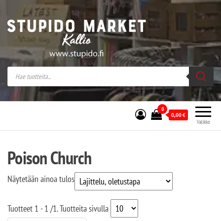
Stupido Market – verkossa ja kivijalassa
Stupido Market on vaihtoehtomusaan
erikoistunut verkko- sekä
kivijalkakauppa Helsingissä Kallion
sydämessä.
0
0,00
€
Valikko
Poison Church
Näytetään ainoa tulos
Tuotteet
1 - 1
/
1
. Tuotteita sivulla