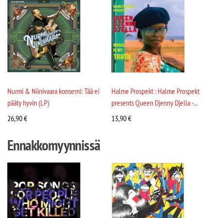
Nurmi & Niinivaara konserni: Tää ei
Halme Prospekt : Halme Prospekt
pääty hyvin (LP)
presents Queen Djenny Djella -...
26,90
€
13,90
€
Ennakkomyynnissä