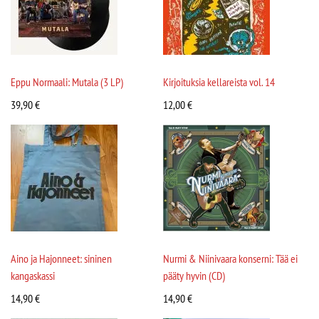
Eppu Normaali: Mutala (3 LP)
Kirjoituksia kellareista vol. 14
39,90
€
12,00
€
Aino ja Hajonneet: sininen
Nurmi & Niinivaara konserni: Tää ei
kangaskassi
pääty hyvin (CD)
14,90
€
14,90
€