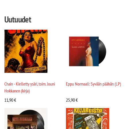
Uutuudet
Chain - Kielletty ysäri, toim. Jouni
Eppu Normaali: Syvään päähän (LP)
Hokkanen (kirja)
11,90
€
25,90
€