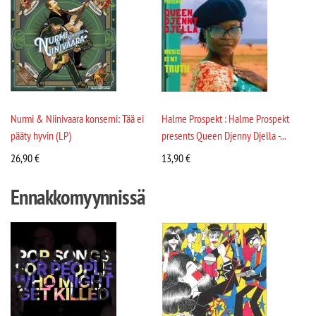
Nurmi & Niinivaara konserni: Tää ei
Halme Prospekt : Halme Prospekt
pääty hyvin (LP)
presents Queen Djenny Djella -...
26,90
€
13,90
€
Ennakkomyynnissä