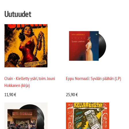
Uutuudet
Chain - Kielletty ysäri, toim. Jouni
Eppu Normaali: Syvään päähän (LP)
Hokkanen (kirja)
11,90
€
25,90
€