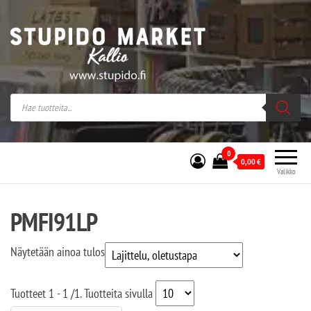
Stupido Market – verkossa ja kivijalassa
Stupido Market on vaihtoehtomusaan
erikoistunut verkko- sekä
kivijalkakauppa Helsingissä Kallion
sydämessä.
0
0,00
€
Valikko
PMFI91LP
Näytetään ainoa tulos
Tuotteet
1 - 1
/
1
. Tuotteita sivulla