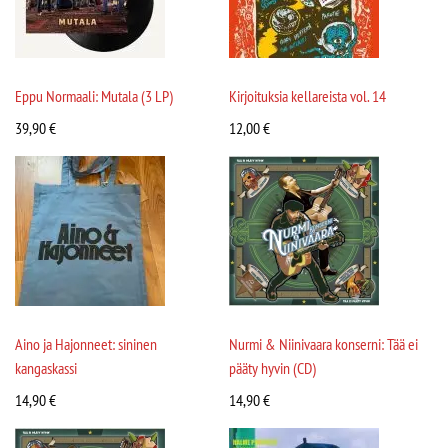
Eppu Normaali: Mutala (3 LP)
Kirjoituksia kellareista vol. 14
39,90
€
12,00
€
Aino ja Hajonneet: sininen
Nurmi & Niinivaara konserni: Tää ei
kangaskassi
pääty hyvin (CD)
14,90
€
14,90
€