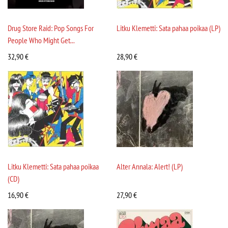
Drug Store Raid: Pop Songs For
Litku Klemetti: Sata pahaa poikaa (LP)
People Who Might Get...
32,90
€
28,90
€
Litku Klemetti: Sata pahaa poikaa
Alter Annala: Alert! (LP)
(CD)
16,90
€
27,90
€