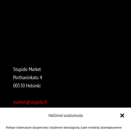
Stupido Market
Porthaninkatu 4
00530 Helsinki
market@stupido.fi
+358 50 4708664
Hallinnoi suostumusta
Avoinna:
Parhaan kokemuksen tarjoamiseksi käytämme teknologioita, kuten evästeitä, tallentaaksemme