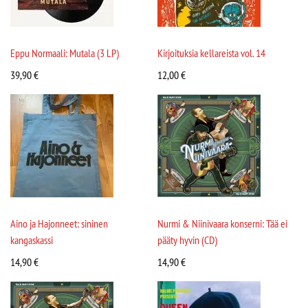
Eppu Normaali: Mutala (3 LP)
Kirjoituksia kellareista vol. 14
39,90
€
12,00
€
Aino ja Hajonneet: sininen
Nurmi & Niinivaara konserni: Tää ei
kangaskassi
pääty hyvin (CD)
14,90
€
14,90
€