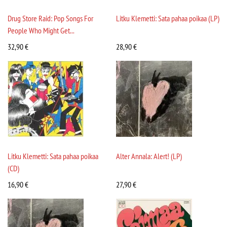
Drug Store Raid: Pop Songs For
Litku Klemetti: Sata pahaa poikaa (LP)
People Who Might Get...
32,90
€
28,90
€
Litku Klemetti: Sata pahaa poikaa
Alter Annala: Alert! (LP)
(CD)
16,90
€
27,90
€