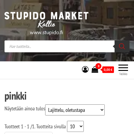
Stupido Market – verkossa ja kivijalassa
Stupido Market on vaihtoehtomusaan
erikoistunut verkko- sekä
kivijalkakauppa Helsingissä Kallion
sydämessä.
0
0,00
€
Valikko
pinkki
Näytetään ainoa tulos
Tuotteet
1 - 1
/
1
. Tuotteita sivulla