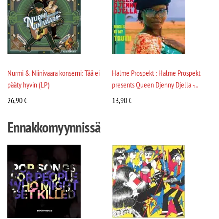
Nurmi & Niinivaara konserni: Tää ei
Halme Prospekt : Halme Prospekt
pääty hyvin (LP)
presents Queen Djenny Djella -...
26,90
€
13,90
€
Ennakkomyynnissä