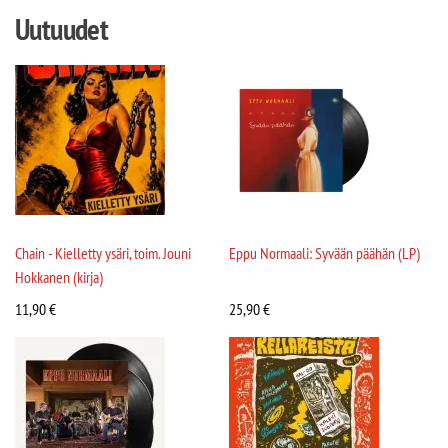
Uutuudet
Chain - Kielletty ysäri, toim. Jouni
Eppu Normaali: Syvään päähän (LP)
Hokkanen (kirja)
11,90
€
25,90
€