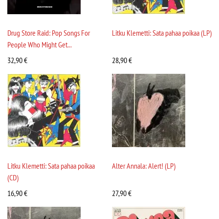
Drug Store Raid: Pop Songs For
Litku Klemetti: Sata pahaa poikaa (LP)
People Who Might Get...
32,90
€
28,90
€
Litku Klemetti: Sata pahaa poikaa
Alter Annala: Alert! (LP)
(CD)
16,90
€
27,90
€