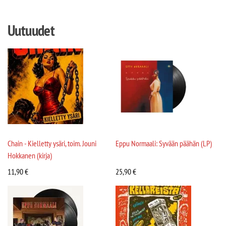
Uutuudet
Chain - Kielletty ysäri, toim. Jouni
Eppu Normaali: Syvään päähän (LP)
Hokkanen (kirja)
11,90
€
25,90
€