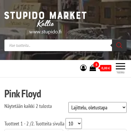
Stupido Market – verkossa ja kivijalassa
Stupido Market on vaihtoehtomusaan
erikoistunut verkko- sekä
kivijalkakauppa Helsingissä Kallion
sydämessä.
0
0,00
€
Valikko
Pink Floyd
Näytetään kaikki 2 tulosta
Tuotteet
1 - 2
/
2
. Tuotteita sivulla