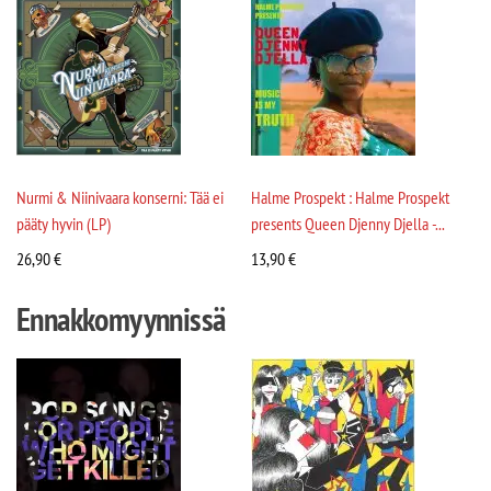
Nurmi & Niinivaara konserni: Tää ei
Halme Prospekt : Halme Prospekt
pääty hyvin (LP)
presents Queen Djenny Djella -...
26,90
€
13,90
€
Ennakkomyynnissä