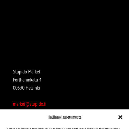
Stupido Market
Porthaninkatu 4
00530 Helsinki
market@stupido.fi
+358 50 4708664
Hallinnoi suostumusta
Avoinna:
Parhaan kokemuksen tarjoamiseksi käytämme teknologioita, kuten evästeitä, tallentaaksemme