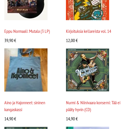
Eppu Normaali: Mutala (3 LP)
Kirjoituksia kellareista vol. 14
39,90
€
12,00
€
Aino ja Hajonneet: sininen
Nurmi & Niinivaara konserni: Tää ei
kangaskassi
pääty hyvin (CD)
14,90
€
14,90
€