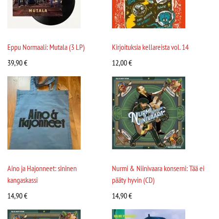
Eppu Normaali: Mutala (3 LP)
Kirjoituksia kellareista vol. 14
39,90
€
12,00
€
Aino ja Hajonneet: sininen
Nurmi & Niinivaara konserni: Tää ei
kangaskassi
pääty hyvin (CD)
14,90
€
14,90
€