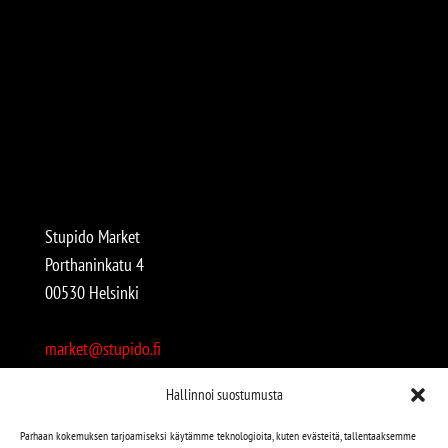
Stupido Market
Porthaninkatu 4
00530 Helsinki
market@stupido.fi
+358 50 4708664
Hallinnoi suostumusta
Avoinna:
Parhaan kokemuksen tarjoamiseksi käytämme teknologioita, kuten evästeitä, tallentaaksemme