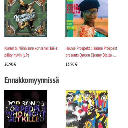
Nurmi & Niinivaara konserni: Tää ei
Halme Prospekt : Halme Prospekt
pääty hyvin (LP)
presents Queen Djenny Djella -...
26,90
€
13,90
€
Ennakkomyynnissä