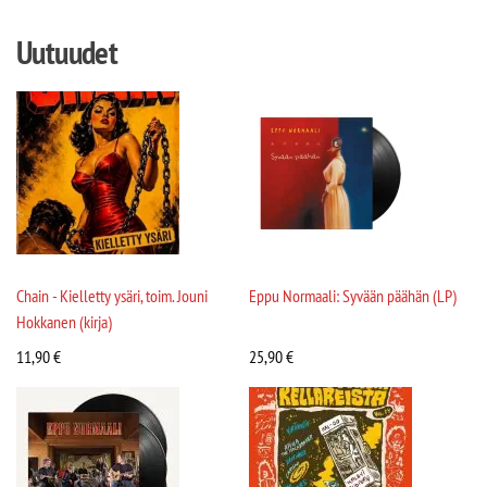
Uutuudet
Chain - Kielletty ysäri, toim. Jouni
Eppu Normaali: Syvään päähän (LP)
Hokkanen (kirja)
11,90
€
25,90
€