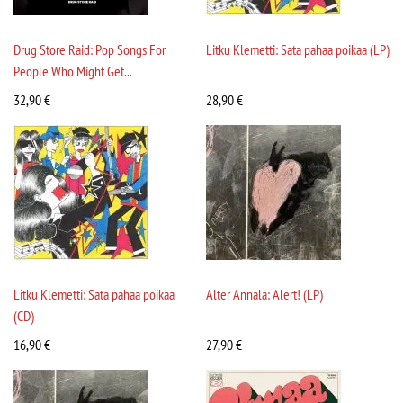
Drug Store Raid: Pop Songs For
Litku Klemetti: Sata pahaa poikaa (LP)
People Who Might Get...
32,90
€
28,90
€
Litku Klemetti: Sata pahaa poikaa
Alter Annala: Alert! (LP)
(CD)
16,90
€
27,90
€