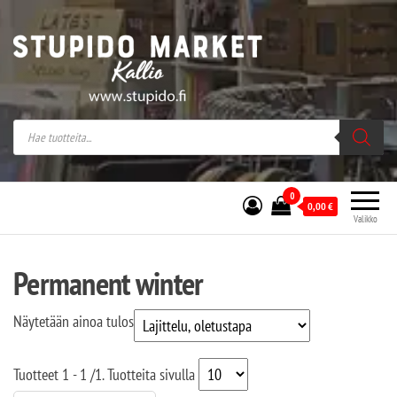
Stupido Market – verkossa ja kivijalassa
Stupido Market on vaihtoehtomusaan
erikoistunut verkko- sekä
kivijalkakauppa Helsingissä Kallion
sydämessä.
0
0,00
€
Valikko
Permanent winter
Näytetään ainoa tulos
Tuotteet
1 - 1
/
1
. Tuotteita sivulla