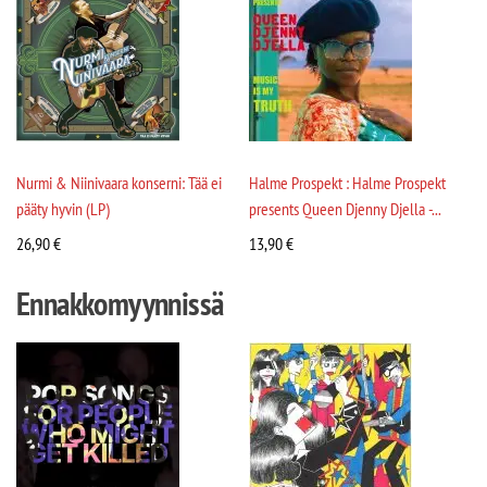
Nurmi & Niinivaara konserni: Tää ei
Halme Prospekt : Halme Prospekt
pääty hyvin (LP)
presents Queen Djenny Djella -...
26,90
€
13,90
€
Ennakkomyynnissä