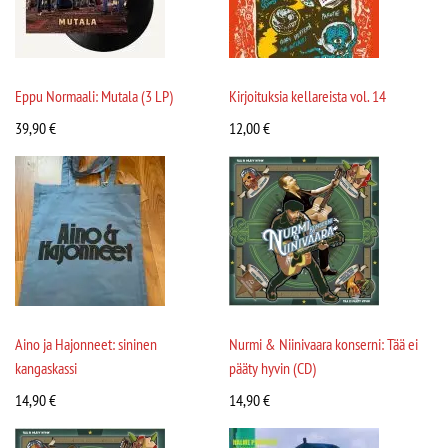
Eppu Normaali: Mutala (3 LP)
Kirjoituksia kellareista vol. 14
39,90
€
12,00
€
Aino ja Hajonneet: sininen
Nurmi & Niinivaara konserni: Tää ei
kangaskassi
pääty hyvin (CD)
14,90
€
14,90
€