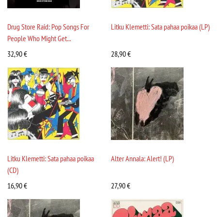
Drug Store Raid: Pop Songs For
Litku Klemetti: Sata pahaa poikaa (LP)
People Who Might Get...
32,90
€
28,90
€
Litku Klemetti: Sata pahaa poikaa
Alter Annala: Alert! (LP)
(CD)
16,90
€
27,90
€