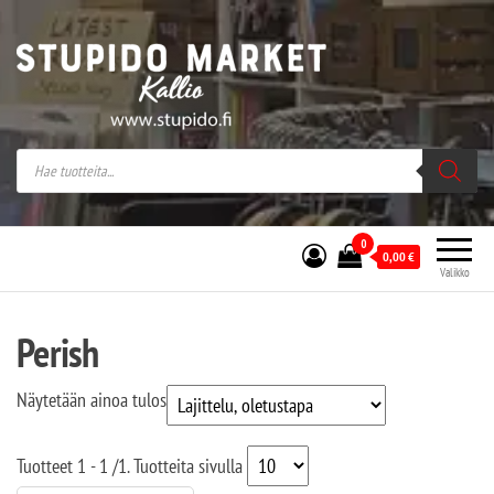
Stupido Market – verkossa ja kivijalassa
Stupido Market on vaihtoehtomusaan
erikoistunut verkko- sekä
kivijalkakauppa Helsingissä Kallion
sydämessä.
0
0,00
€
Valikko
Perish
Näytetään ainoa tulos
Tuotteet
1 - 1
/
1
. Tuotteita sivulla