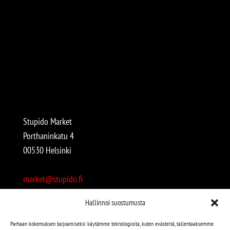
Stupido Market
Porthaninkatu 4
00530 Helsinki
market@stupido.fi
+358 50 4708664
Hallinnoi suostumusta
Avoinna:
Parhaan kokemuksen tarjoamiseksi käytämme teknologioita, kuten evästeitä, tallentaaksemme