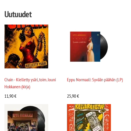
Uutuudet
Chain - Kielletty ysäri, toim. Jouni
Eppu Normaali: Syvään päähän (LP)
Hokkanen (kirja)
11,90
€
25,90
€