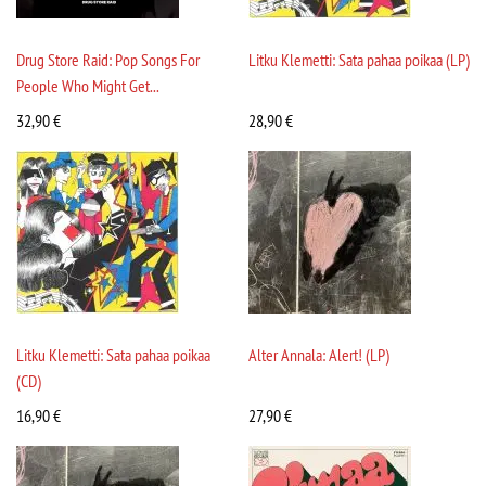
Drug Store Raid: Pop Songs For
Litku Klemetti: Sata pahaa poikaa (LP)
People Who Might Get...
32,90
€
28,90
€
Litku Klemetti: Sata pahaa poikaa
Alter Annala: Alert! (LP)
(CD)
16,90
€
27,90
€