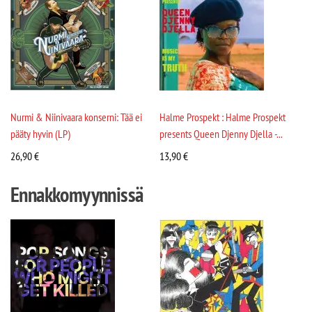
Nurmi & Niinivaara konserni: Tää ei
Halme Prospekt : Halme Prospekt
pääty hyvin (LP)
presents Queen Djenny Djella -...
26,90
€
13,90
€
Ennakkomyynnissä