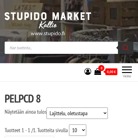
Stupido Market – verkossa ja kivijalassa
Stupido Market on vaihtoehtomusaan
erikoistunut verkko- sekä
kivijalkakauppa Helsingissä Kallion
sydämessä.
0
0,00
€
Valikko
PELPCD 8
Näytetään ainoa tulos
Tuotteet
1 - 1
/
1
. Tuotteita sivulla