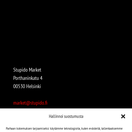
Stupido Market
Porthaninkatu 4
00530 Helsinki
market@stupido.fi
+358 50 4708664
Hallinnoi suostumusta
Avoinna:
Parhaan kokemuksen tarjoamiseksi käytämme teknologioita, kuten evästeitä, tallentaaksemme