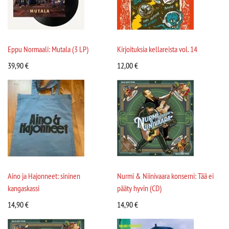
Eppu Normaali: Mutala (3 LP)
Kirjoituksia kellareista vol. 14
39,90
€
12,00
€
Aino ja Hajonneet: sininen
Nurmi & Niinivaara konserni: Tää ei
kangaskassi
pääty hyvin (CD)
14,90
€
14,90
€