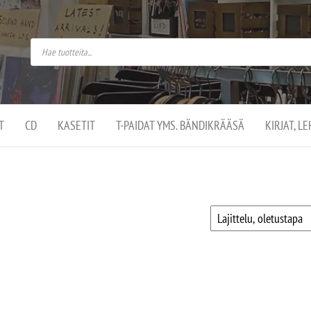
do
arket on
omusaan
t –
ut
ssa
kä
kauppa
ä
lassa
T
CD
KASETIT
T-PAIDAT YMS. BÄNDIKRÄÄSÄ
KIRJAT, L
.