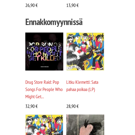
26,90
€
13,90
€
Ennakkomyynnissä
Drug Store Raid: Pop
Litku Klemetti: Sata
Songs For People Who
pahaa poikaa (LP)
Might Get...
32,90
€
28,90
€