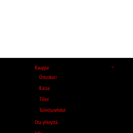
Kauppa
Ostoskori
Kassa
Tilini
Toimitusehdot
Ota yhteyttä