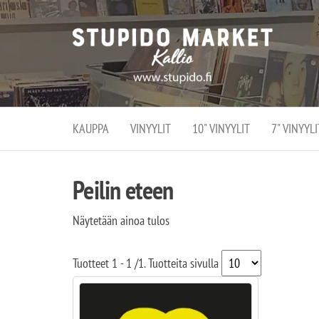
Stupi
Stupido M
vaihtoeht
Marke
erikoistun
verko
verkko- se
kivijalka
ja
Helsingiss
kivija
Kallion
KAUPPA
VINYYLIT
10" VINYYLIT
7" VINYYLI
sydämessä
Peilin eteen
Näytetään ainoa tulos
Tuotteet
1 - 1
/
1
. Tuotteita sivulla