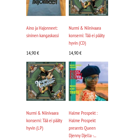
Aino ja Hajonneet:
Nurmi & Niinivaara
sininen kangaskassi
konserni: Tää ei pääty
hyvin (CD)
14,90
€
14,90
€
Nurmi & Niinivaara
Halme Prospekt :
konserni: Tää ei pääty
Halme Prospekt
hyvin (LP)
presents Queen
Djenny Djella -...