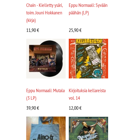
Chain - Kielletty ysäri,
Eppu Normaali: Syvään
toim. Jouni Hokkanen
päähän (LP)
(kirja)
11,90
€
25,90
€
Eppu Normaali: Mutala
Kirjoituksia kellareista
(3 LP)
vol. 14
39,90
€
12,00
€