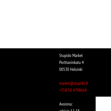
Stupido Market
Porthaninkatu 4
00530 Helsinki
market@stupido.fi
+358 50 4708664
Avoinna:
arkisin 12-18