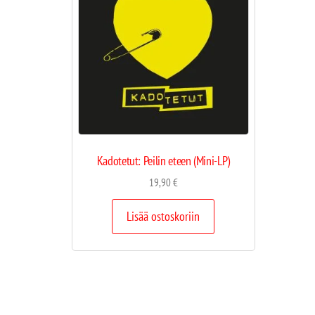
Kadotetut: Peilin eteen (Mini-LP)
19,90
€
Lisää ostoskoriin