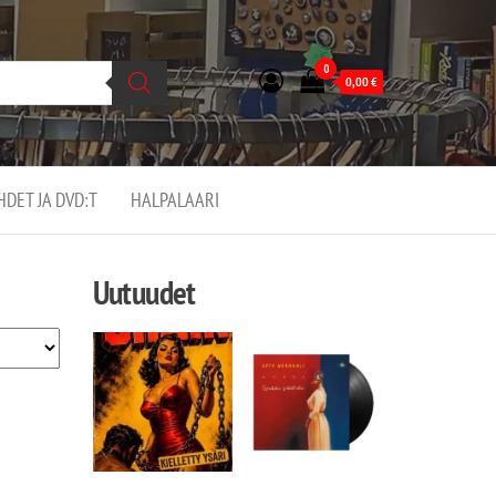
0
0,00
€
EHDET JA DVD:T
HALPALAARI
Uutuudet