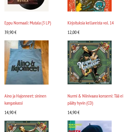
Eppu Normaali: Mutala (3 LP)
Kirjoituksia kellareista vol. 14
39,90
€
12,00
€
Aino ja Hajonneet: sininen
Nurmi & Niinivaara konserni: Tää ei
kangaskassi
pääty hyvin (CD)
14,90
€
14,90
€