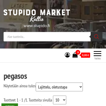
Stupido Market – verkossa ja kivijalassa
Stupido Market on vaihtoehtomusaan
erikoistunut verkko- sekä
kivijalkakauppa Helsingissä Kallion
sydämessä.
0
0,00
€
Valikko
pegasos
Näytetään ainoa tulos
Tuotteet
1 - 1
/
1
. Tuotteita sivulla