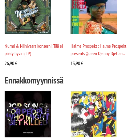
Nurmi & Niinivaara konserni: Tää ei
Halme Prospekt : Halme Prospekt
pääty hyvin (LP)
presents Queen Djenny Djella -...
26,90
€
13,90
€
Ennakkomyynnissä