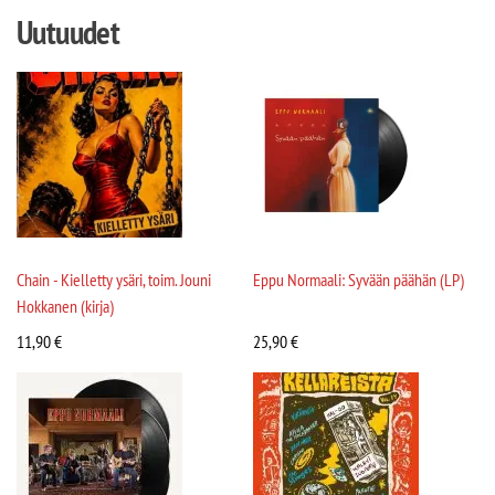
Uutuudet
Chain - Kielletty ysäri, toim. Jouni
Eppu Normaali: Syvään päähän (LP)
Hokkanen (kirja)
11,90
€
25,90
€