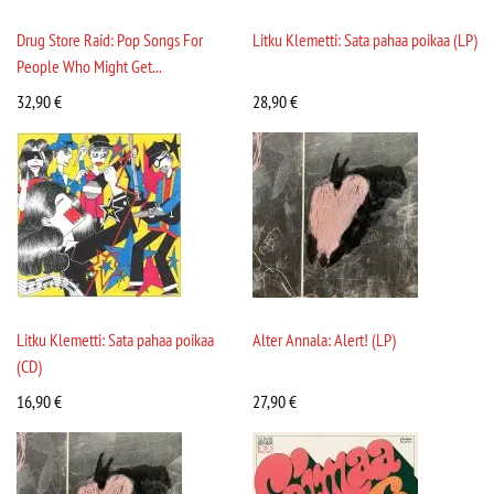
Drug Store Raid: Pop Songs For
Litku Klemetti: Sata pahaa poikaa (LP)
People Who Might Get...
32,90
€
28,90
€
Litku Klemetti: Sata pahaa poikaa
Alter Annala: Alert! (LP)
(CD)
16,90
€
27,90
€