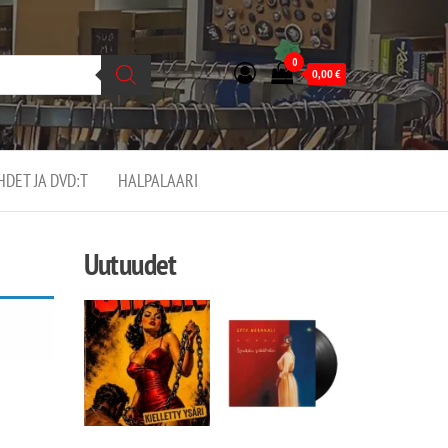
0
0,00
€
EHDET JA DVD:T
HALPALAARI
Uutuudet