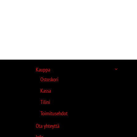
Kauppa
Ostoskori
Kassa
Tilini
Toimitusehdot
Ota yhteyttä