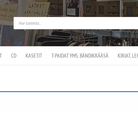
do
arket on
omusaan
t –
ut
ssa
kä
kauppa
ä
lassa
T
CD
KASETIT
T-PAIDAT YMS. BÄNDIKRÄÄSÄ
KIRJAT, L
.