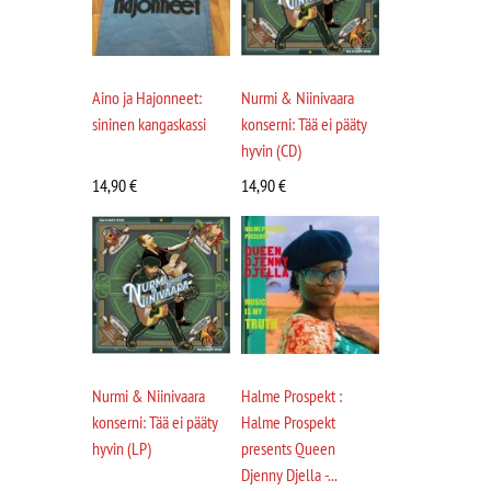
Aino ja Hajonneet:
Nurmi & Niinivaara
sininen kangaskassi
konserni: Tää ei pääty
hyvin (CD)
14,90
€
14,90
€
Nurmi & Niinivaara
Halme Prospekt :
konserni: Tää ei pääty
Halme Prospekt
hyvin (LP)
presents Queen
Djenny Djella -...