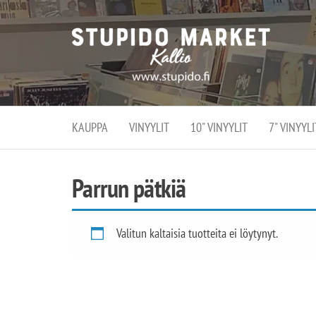
Stupi
Stupido M
vaihtoeht
Marke
erikoistun
verko
verkko- se
kivijalka
ja
Helsingiss
kivija
Kallion
KAUPPA
VINYYLIT
10" VINYYLIT
7" VINYYLI
sydämessä
Parrun pätkiä
Valitun kaltaisia tuotteita ei löytynyt.