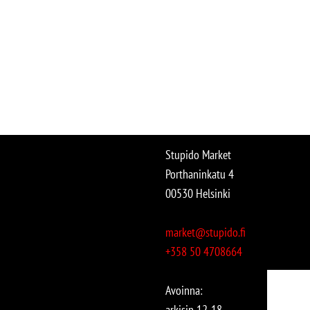
Stupido Market
Porthaninkatu 4
00530 Helsinki
market@stupido.fi
+358 50 4708664
Avoinna:
arkisin 12-18