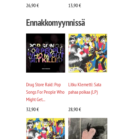
26,90
€
13,90
€
Ennakkomyynnissä
Drug Store Raid: Pop
Litku Klemetti: Sata
Songs For People Who
pahaa poikaa (LP)
Might Get...
32,90
€
28,90
€