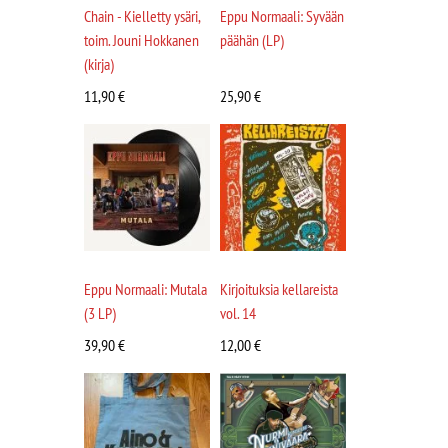
Chain - Kielletty ysäri,
Eppu Normaali: Syvään
toim. Jouni Hokkanen
päähän (LP)
(kirja)
11,90
€
25,90
€
Eppu Normaali: Mutala
Kirjoituksia kellareista
(3 LP)
vol. 14
39,90
€
12,00
€