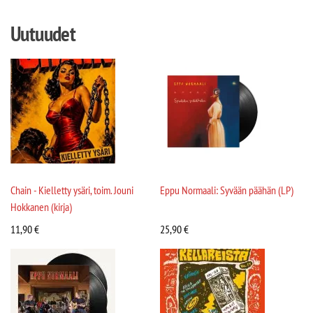
Uutuudet
Chain - Kielletty ysäri, toim. Jouni
Eppu Normaali: Syvään päähän (LP)
Hokkanen (kirja)
11,90
€
25,90
€