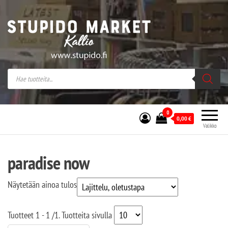
Stupido Market – verkossa ja kivijalassa
Stupido Market on vaihtoehtomusaan
erikoistunut verkko- sekä
kivijalkakauppa Helsingissä Kallion
sydämessä.
0
0,00
€
Valikko
paradise now
Näytetään ainoa tulos
Tuotteet
1 - 1
/
1
. Tuotteita sivulla