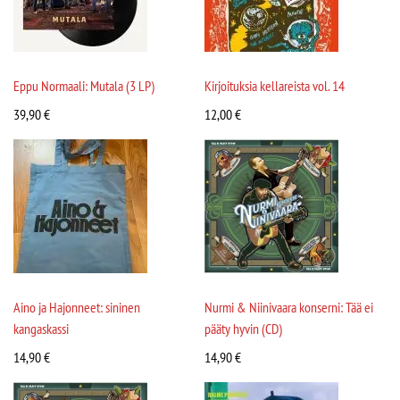
Eppu Normaali: Mutala (3 LP)
Kirjoituksia kellareista vol. 14
39,90
€
12,00
€
Aino ja Hajonneet: sininen
Nurmi & Niinivaara konserni: Tää ei
kangaskassi
pääty hyvin (CD)
14,90
€
14,90
€