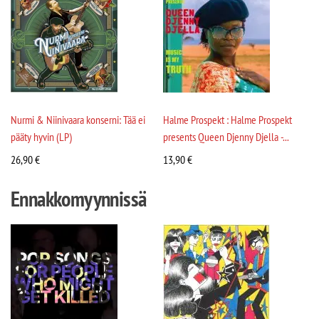
Nurmi & Niinivaara konserni: Tää ei
Halme Prospekt : Halme Prospekt
pääty hyvin (LP)
presents Queen Djenny Djella -...
26,90
€
13,90
€
Ennakkomyynnissä