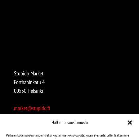
Stupido Market
Porthaninkatu 4
00530 Helsinki
market@stupido.fi
+358 50 4708664
Hallinnoi suostumusta
Avoinna:
Parhaan kokemuksen tarjoamiseksi käytämme teknologioita, kuten evästeitä, tallentaaksemme