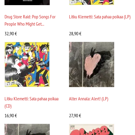
Drug Store Raid: Pop Songs For
Litku Klemetti: Sata pahaa poikaa (LP)
People Who Might Get...
32,90
€
28,90
€
Litku Klemetti: Sata pahaa poikaa
Alter Annala: Alert! (LP)
(CD)
16,90
€
27,90
€