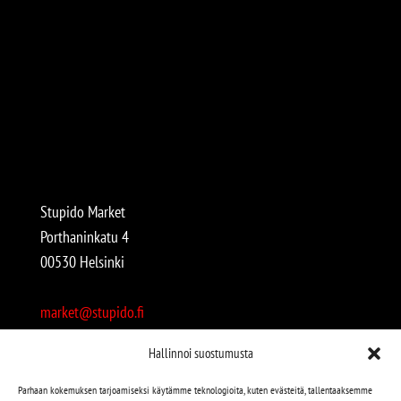
Stupido Market
Porthaninkatu 4
00530 Helsinki
market@stupido.fi
+358 50 4708664
Hallinnoi suostumusta
Avoinna:
Parhaan kokemuksen tarjoamiseksi käytämme teknologioita, kuten evästeitä, tallentaaksemme