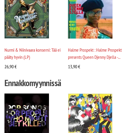
Nurmi & Niinivaara konserni: Tää ei
Halme Prospekt : Halme Prospekt
pääty hyvin (LP)
presents Queen Djenny Djella -...
26,90
€
13,90
€
Ennakkomyynnissä