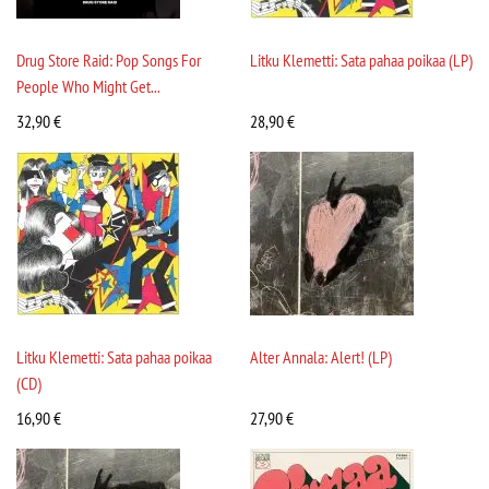
Drug Store Raid: Pop Songs For
Litku Klemetti: Sata pahaa poikaa (LP)
People Who Might Get...
32,90
€
28,90
€
Litku Klemetti: Sata pahaa poikaa
Alter Annala: Alert! (LP)
(CD)
16,90
€
27,90
€