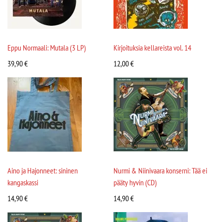
Eppu Normaali: Mutala (3 LP)
Kirjoituksia kellareista vol. 14
39,90
€
12,00
€
Aino ja Hajonneet: sininen
Nurmi & Niinivaara konserni: Tää ei
kangaskassi
pääty hyvin (CD)
14,90
€
14,90
€