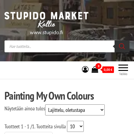
Stupido Market – verkossa ja kivijalassa
Stupido Market on vaihtoehtomusaan
erikoistunut verkko- sekä
kivijalkakauppa Helsingissä Kallion
sydämessä.
0
0,00
€
Valikko
Painting My Own Colours
Näytetään ainoa tulos
Tuotteet
1 - 1
/
1
. Tuotteita sivulla