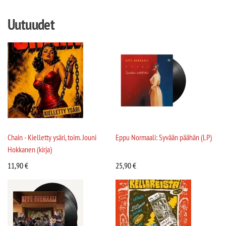
Uutuudet
Chain - Kielletty ysäri, toim. Jouni
Eppu Normaali: Syvään päähän (LP)
Hokkanen (kirja)
11,90
€
25,90
€