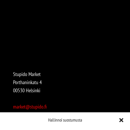
Stupido Market
Porthaninkatu 4
00530 Helsinki
market@stupido.fi
+358 50 4708664
Hallinnoi suostumusta