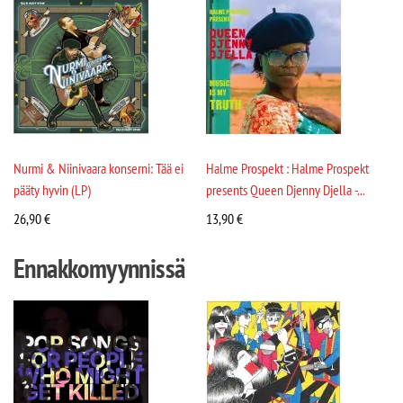
Nurmi & Niinivaara konserni: Tää ei
Halme Prospekt : Halme Prospekt
pääty hyvin (LP)
presents Queen Djenny Djella -...
26,90
€
13,90
€
Ennakkomyynnissä