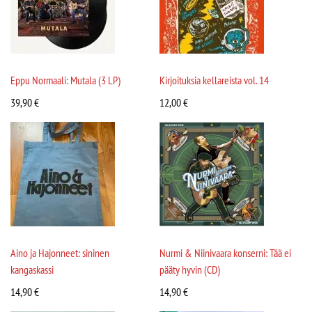
Eppu Normaali: Mutala (3 LP)
Kirjoituksia kellareista vol. 14
39,90
€
12,00
€
Aino ja Hajonneet: sininen
Nurmi & Niinivaara konserni: Tää ei
kangaskassi
pääty hyvin (CD)
14,90
€
14,90
€