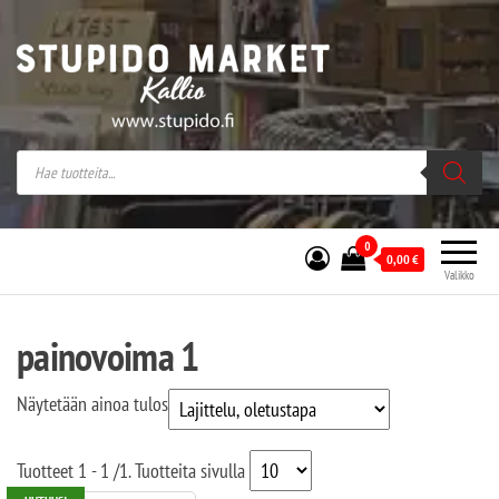
Stupido Market – verkossa ja kivijalassa
Stupido Market on vaihtoehtomusaan
erikoistunut verkko- sekä
kivijalkakauppa Helsingissä Kallion
sydämessä.
0
0,00
€
Valikko
painovoima 1
Näytetään ainoa tulos
Tuotteet
1 - 1
/
1
. Tuotteita sivulla