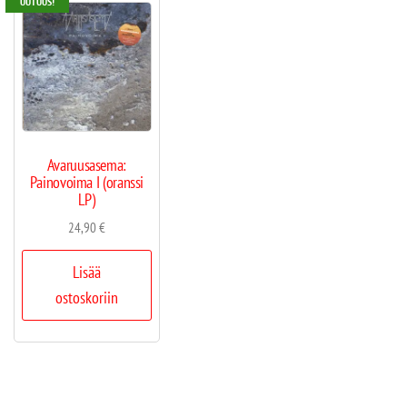
UUTUUS!
Avaruusasema:
Painovoima I (oranssi
LP)
24,90
€
Lisää
ostoskoriin