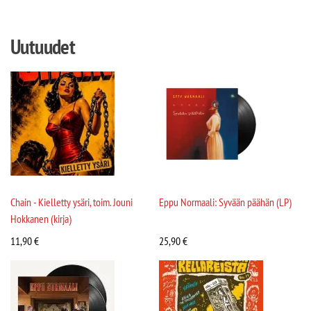
Uutuudet
Chain - Kielletty ysäri, toim. Jouni
Eppu Normaali: Syvään päähän (LP)
Hokkanen (kirja)
11,90
€
25,90
€