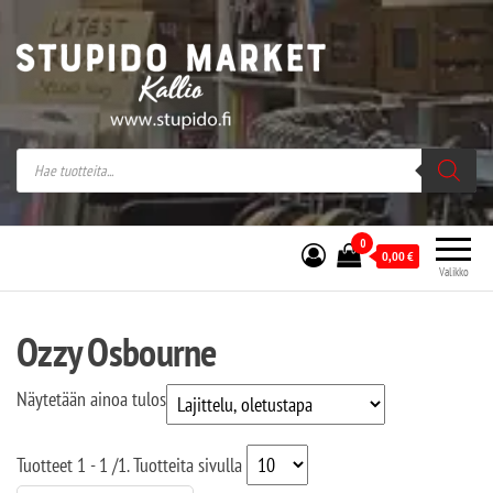
Stupido Market – verkossa ja kivijalassa
Stupido Market on vaihtoehtomusaan
erikoistunut verkko- sekä
kivijalkakauppa Helsingissä Kallion
sydämessä.
0
0,00
€
Valikko
Ozzy Osbourne
Näytetään ainoa tulos
Tuotteet
1 - 1
/
1
. Tuotteita sivulla