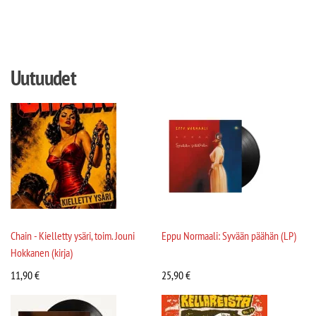
Uutuudet
Chain - Kielletty ysäri, toim. Jouni
Eppu Normaali: Syvään päähän (LP)
Hokkanen (kirja)
11,90
€
25,90
€