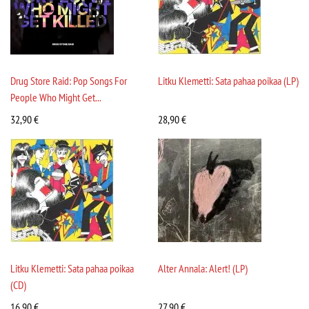
Drug Store Raid: Pop Songs For
Litku Klemetti: Sata pahaa poikaa (LP)
People Who Might Get...
32,90
€
28,90
€
Litku Klemetti: Sata pahaa poikaa
Alter Annala: Alert! (LP)
(CD)
16,90
€
27,90
€