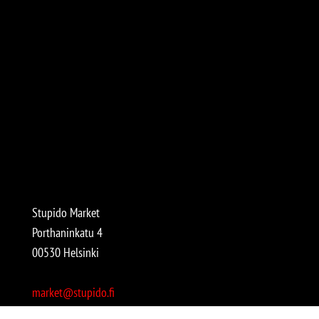
Stupido Market
Porthaninkatu 4
00530 Helsinki
market@stupido.fi
+358 50 4708664