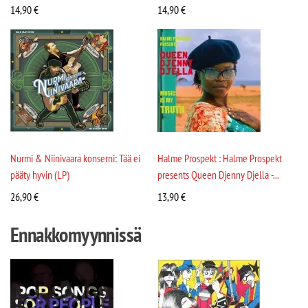
14,90
€
14,90
€
Nurmi & Niinivaara konserni: Tää ei
Halme Prospekt : Halme Prospekt
pääty hyvin (LP)
presents Queen Djenny Djella -...
26,90
€
13,90
€
Ennakkomyynnissä