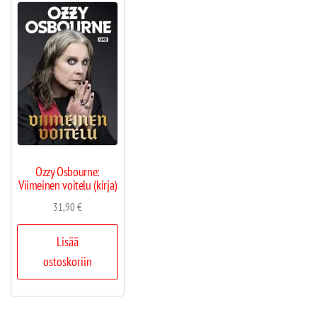
Ozzy Osbourne:
Viimeinen voitelu (kirja)
31,90
€
Lisää
ostoskoriin