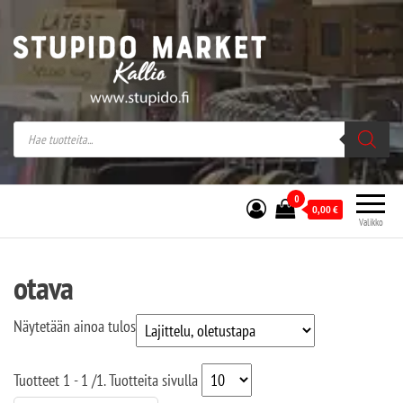
Stupido Market – verkossa ja kivijalassa
Stupido Market on vaihtoehtomusaan
erikoistunut verkko- sekä
kivijalkakauppa Helsingissä Kallion
sydämessä.
0
0,00
€
Valikko
otava
Näytetään ainoa tulos
Tuotteet
1 - 1
/
1
. Tuotteita sivulla