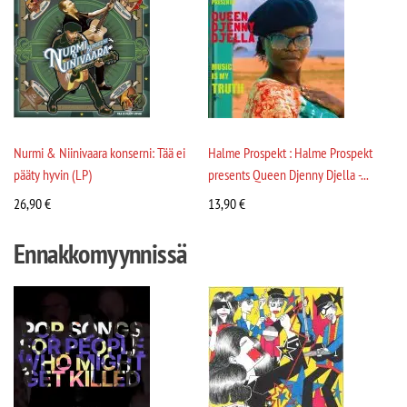
Nurmi & Niinivaara konserni: Tää ei
Halme Prospekt : Halme Prospekt
pääty hyvin (LP)
presents Queen Djenny Djella -...
26,90
€
13,90
€
Ennakkomyynnissä