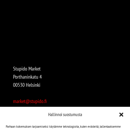
Stupido Market
Porthaninkatu 4
00530 Helsinki
market@stupido.fi
+358 50 4708664
Hallinnoi suostumusta
Avoinna:
Parhaan kokemuksen tarjoamiseksi käytämme teknologioita, kuten evästeitä, tallentaaksemme