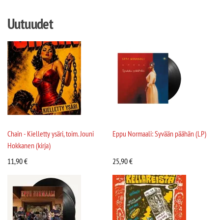
Uutuudet
Chain - Kielletty ysäri, toim. Jouni
Eppu Normaali: Syvään päähän (LP)
Hokkanen (kirja)
11,90
€
25,90
€