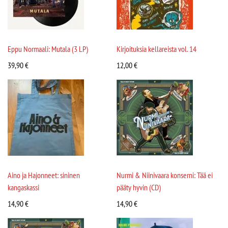
Eppu Normaali: Mutala (3 LP)
Kirjoituksia kellareista vol. 14
39,90
€
12,00
€
Aino ja Hajonneet: sininen
Nurmi & Niinivaara konserni: Tää ei
kangaskassi
pääty hyvin (CD)
14,90
€
14,90
€