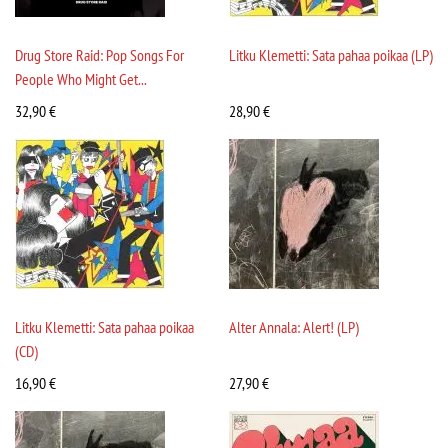
Drug Store Raid: Pop Songs For
Litku Klemetti: Sata pahaa poikaa (LP)
People Who Might Get...
32,90
€
28,90
€
Litku Klemetti: Sata pahaa poikaa
Alter Annala: Alert! (LP)
(CD)
16,90
€
27,90
€