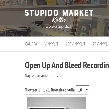
Stupi
Stupido M
vaihtoeht
Marke
erikoistun
verko
verkko- se
kivijalka
ja
Helsingiss
kivija
Kallion
KAUPPA
VINYYLIT
10" VINYYLIT
7" VINYYLI
sydämessä
Open Up And Bleed Recordi
Näytetään ainoa tulos
Tuotteet
1 - 1
/
1
. Tuotteita sivulla