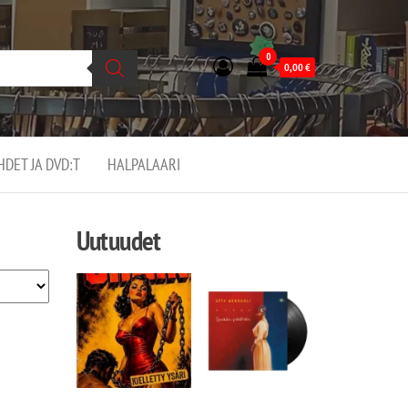
0
0,00
€
EHDET JA DVD:T
HALPALAARI
Uutuudet