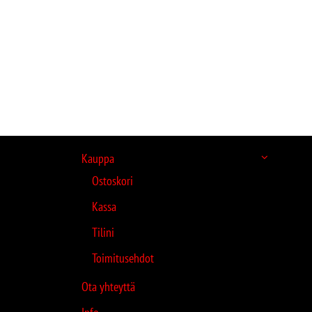
Kauppa
Ostoskori
Kassa
Tilini
Toimitusehdot
Ota yhteyttä