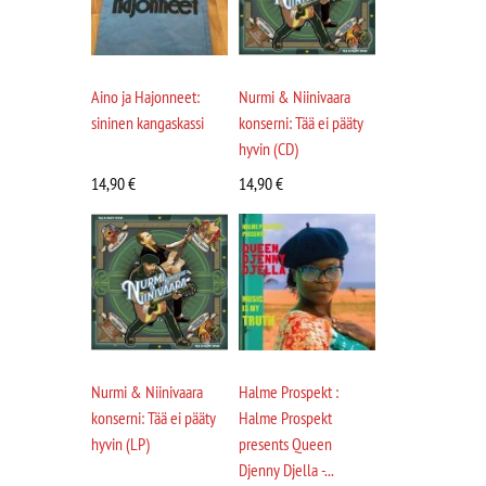
Aino ja Hajonneet:
Nurmi & Niinivaara
sininen kangaskassi
konserni: Tää ei pääty
hyvin (CD)
14,90
€
14,90
€
Nurmi & Niinivaara
Halme Prospekt :
konserni: Tää ei pääty
Halme Prospekt
hyvin (LP)
presents Queen
Djenny Djella -...