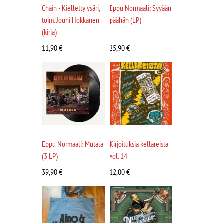
Chain - Kielletty ysäri,
Eppu Normaali: Syvään
toim. Jouni Hokkanen
päähän (LP)
(kirja)
11,90
€
25,90
€
Eppu Normaali: Mutala
Kirjoituksia kellareista
(3 LP)
vol. 14
39,90
€
12,00
€