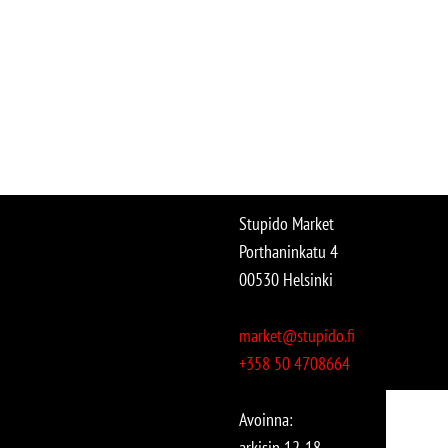
Stupido Market
Porthaninkatu 4
00530 Helsinki
market@stupido.fi
+358 50 4708664
Avoinna:
arkisin 12-18