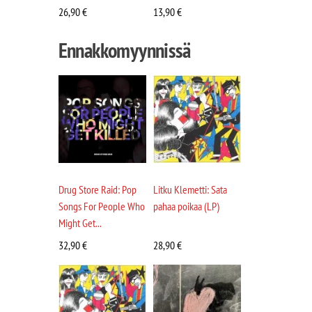
26,90
€
13,90
€
Ennakkomyynnissä
Drug Store Raid: Pop
Litku Klemetti: Sata
Songs For People Who
pahaa poikaa (LP)
Might Get...
32,90
€
28,90
€