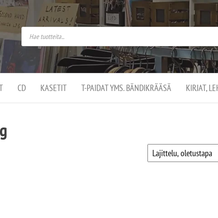
do
arket on
omusaan
t –
ut
ssa
kä
kauppa
ä
lassa
T
CD
KASETIT
T-PAIDAT YMS. BÄNDIKRÄÄSÄ
KIRJAT, L
.
ng