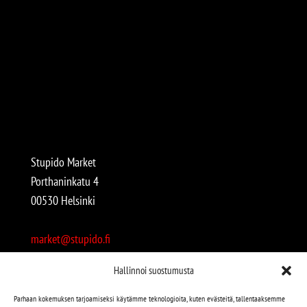
Stupido Market
Porthaninkatu 4
00530 Helsinki
market@stupido.fi
+358 50 4708664
Hallinnoi suostumusta
Avoinna:
Parhaan kokemuksen tarjoamiseksi käytämme teknologioita, kuten evästeitä, tallentaaksemme