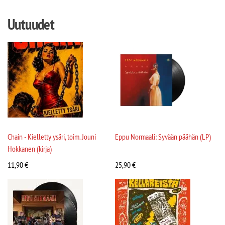
Uutuudet
Chain - Kielletty ysäri, toim. Jouni
Eppu Normaali: Syvään päähän (LP)
Hokkanen (kirja)
11,90
€
25,90
€