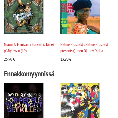
Nurmi & Niinivaara konserni: Tää ei
Halme Prospekt : Halme Prospekt
pääty hyvin (LP)
presents Queen Djenny Djella -...
26,90
€
13,90
€
Ennakkomyynnissä