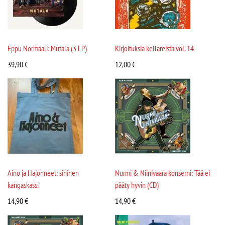
Eppu Normaali: Mutala (3 LP)
Kirjoituksia kellareista vol. 14
39,90
€
12,00
€
Aino ja Hajonneet: sininen
Nurmi & Niinivaara konserni: Tää ei
kangaskassi
pääty hyvin (CD)
14,90
€
14,90
€