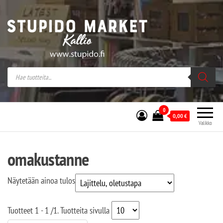
Stupido Market – verkossa ja kivijalassa
Stupido Market on vaihtoehtomusaan
erikoistunut verkko- sekä
kivijalkakauppa Helsingissä Kallion
sydämessä.
0
0,00
€
Valikko
omakustanne
Näytetään ainoa tulos
Tuotteet
1 - 1
/
1
. Tuotteita sivulla