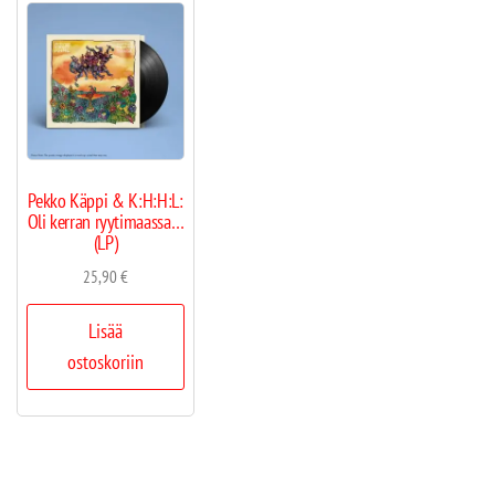
Pekko Käppi & K:H:H:L:
Oli kerran ryytimaassa…
(LP)
25,90
€
Lisää
ostoskoriin