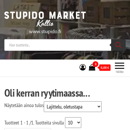
Stupido Market – verkossa ja kivijalassa
Stupido Market on vaihtoehtomusaan
erikoistunut verkko- sekä
kivijalkakauppa Helsingissä Kallion
sydämessä.
0
0,00
€
Valikko
Oli kerran ryytimaassa...
Näytetään ainoa tulos
Tuotteet
1 - 1
/
1
. Tuotteita sivulla