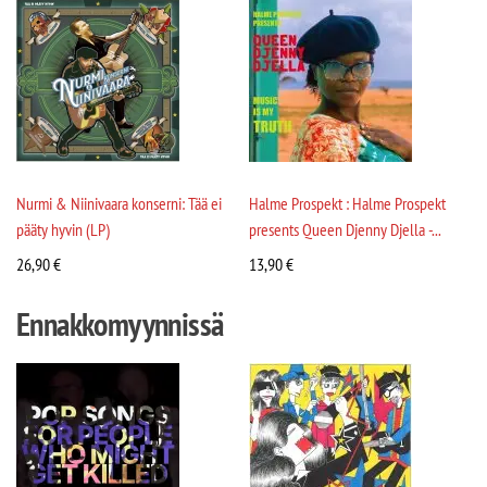
Nurmi & Niinivaara konserni: Tää ei
Halme Prospekt : Halme Prospekt
pääty hyvin (LP)
presents Queen Djenny Djella -...
26,90
€
13,90
€
Ennakkomyynnissä