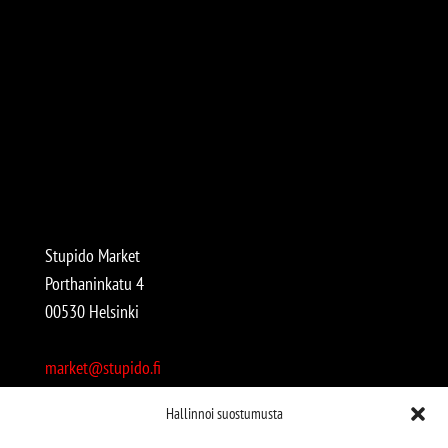
Stupido Market
Porthaninkatu 4
00530 Helsinki
market@stupido.fi
+358 50 4708664
Hallinnoi suostumusta