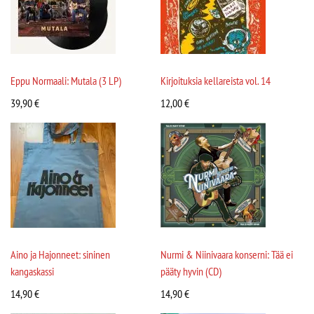
Eppu Normaali: Mutala (3 LP)
Kirjoituksia kellareista vol. 14
39,90
€
12,00
€
Aino ja Hajonneet: sininen
Nurmi & Niinivaara konserni: Tää ei
kangaskassi
pääty hyvin (CD)
14,90
€
14,90
€