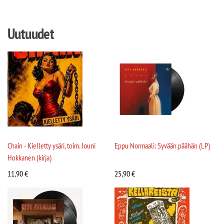
Uutuudet
Chain - Kielletty ysäri, toim. Jouni
Eppu Normaali: Syvään päähän (LP)
Hokkanen (kirja)
11,90
€
25,90
€