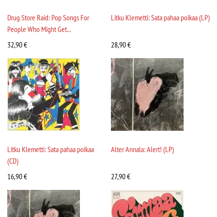
Drug Store Raid: Pop Songs For
Litku Klemetti: Sata pahaa poikaa (LP)
People Who Might Get...
32,90
€
28,90
€
Litku Klemetti: Sata pahaa poikaa
Alter Annala: Alert! (LP)
(CD)
16,90
€
27,90
€