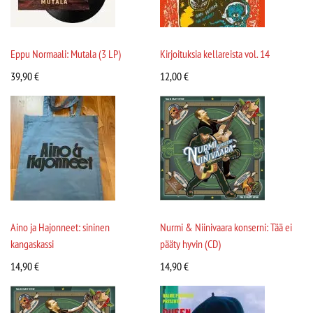
Eppu Normaali: Mutala (3 LP)
Kirjoituksia kellareista vol. 14
39,90
€
12,00
€
Aino ja Hajonneet: sininen
Nurmi & Niinivaara konserni: Tää ei
kangaskassi
pääty hyvin (CD)
14,90
€
14,90
€