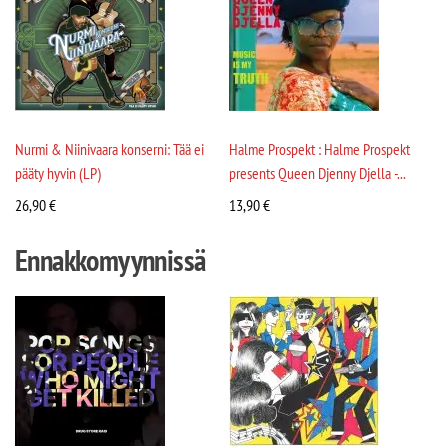
Nurmi & Niinivaara konserni: Tää ei
Halme Prospekt : Halme Prospekt
pääty hyvin (LP)
presents Queen Djenny Djella -...
26,90
€
13,90
€
Ennakkomyynnissä