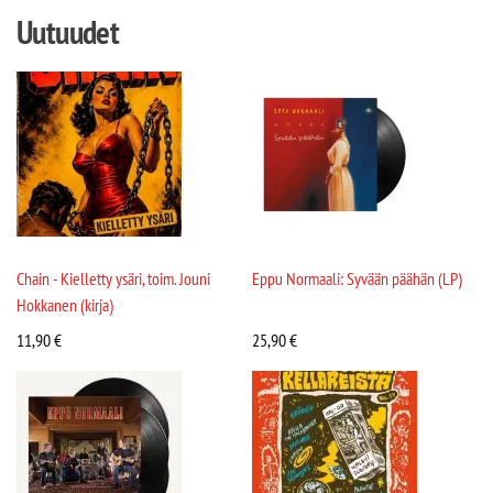
Uutuudet
Chain - Kielletty ysäri, toim. Jouni
Eppu Normaali: Syvään päähän (LP)
Hokkanen (kirja)
11,90
€
25,90
€