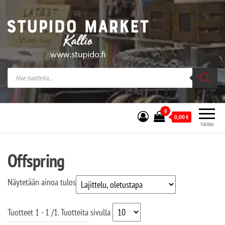
Stupido Market – verkossa ja kivijalassa
Stupido Market on vaihtoehtomusaan
erikoistunut verkko- sekä
kivijalkakauppa Helsingissä Kallion
sydämessä.
0
0,00
€
Valikko
Offspring
Näytetään ainoa tulos
Tuotteet
1 - 1
/
1
. Tuotteita sivulla