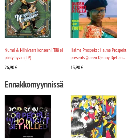
Nurmi & Niinivaara konserni: Tää ei
Halme Prospekt : Halme Prospekt
pääty hyvin (LP)
presents Queen Djenny Djella -...
26,90
€
13,90
€
Ennakkomyynnissä