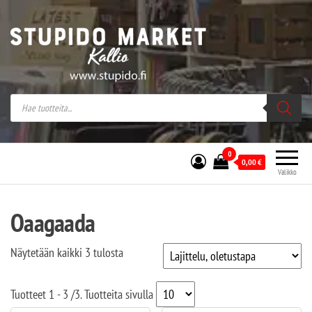
Stupido Market – verkossa ja kivijalassa
Stupido Market on vaihtoehtomusaan
erikoistunut verkko- sekä
kivijalkakauppa Helsingissä Kallion
sydämessä.
0
0,00
€
Valikko
Oaagaada
Näytetään kaikki 3 tulosta
Tuotteet
1 - 3
/
3
. Tuotteita sivulla