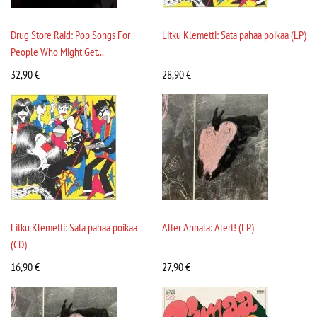
Drug Store Raid: Pop Songs For
Litku Klemetti: Sata pahaa poikaa (LP)
People Who Might Get...
32,90
€
28,90
€
Litku Klemetti: Sata pahaa poikaa
Alter Annala: Alert! (LP)
(CD)
16,90
€
27,90
€