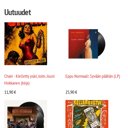
Uutuudet
Chain - Kielletty ysäri, toim. Jouni
Eppu Normaali: Syvään päähän (LP)
Hokkanen (kirja)
11,90
€
25,90
€