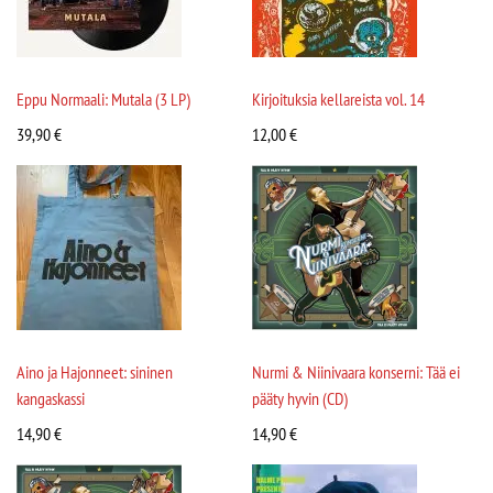
Eppu Normaali: Mutala (3 LP)
Kirjoituksia kellareista vol. 14
39,90
€
12,00
€
Aino ja Hajonneet: sininen
Nurmi & Niinivaara konserni: Tää ei
kangaskassi
pääty hyvin (CD)
14,90
€
14,90
€