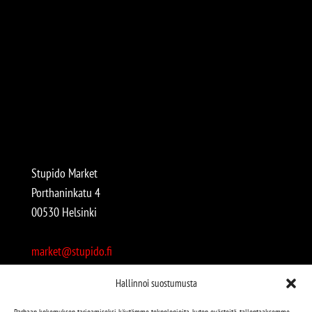
Stupido Market
Porthaninkatu 4
00530 Helsinki
market@stupido.fi
+358 50 4708664
Hallinnoi suostumusta
Avoinna:
Parhaan kokemuksen tarjoamiseksi käytämme teknologioita, kuten evästeitä, tallentaaksemme