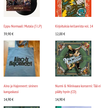
Eppu Normaali: Mutala (3 LP)
Kirjoituksia kellareista vol. 14
39,90
€
12,00
€
Aino ja Hajonneet: sininen
Nurmi & Niinivaara konserni: Tää ei
kangaskassi
pääty hyvin (CD)
14,90
€
14,90
€