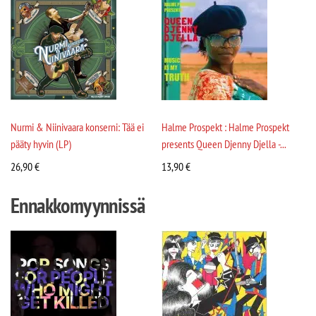
Nurmi & Niinivaara konserni: Tää ei
Halme Prospekt : Halme Prospekt
pääty hyvin (LP)
presents Queen Djenny Djella -...
26,90
€
13,90
€
Ennakkomyynnissä