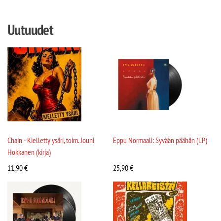
Uutuudet
Chain - Kielletty ysäri, toim. Jouni
Eppu Normaali: Syvään päähän (LP)
Hokkanen (kirja)
11,90
€
25,90
€