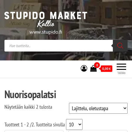
Stupido Market – verkossa ja kivijalassa
Stupido Market on vaihtoehtomusaan
erikoistunut verkko- sekä
kivijalkakauppa Helsingissä Kallion
sydämessä.
0
0,00
€
Valikko
Nuorisopalatsi
Näytetään kaikki 2 tulosta
Tuotteet
1 - 2
/
2
. Tuotteita sivulla