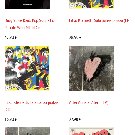
Drug Store Raid: Pop Songs For
Litku Klemetti: Sata pahaa poikaa (LP)
People Who Might Get...
32,90
€
28,90
€
Litku Klemetti: Sata pahaa poikaa
Alter Annala: Alert! (LP)
(CD)
16,90
€
27,90
€