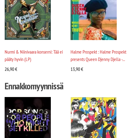
Nurmi & Niinivaara konserni: Tää ei
Halme Prospekt : Halme Prospekt
pääty hyvin (LP)
presents Queen Djenny Djella -...
26,90
€
13,90
€
Ennakkomyynnissä