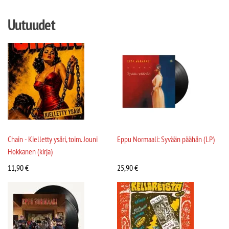
Uutuudet
Chain - Kielletty ysäri, toim. Jouni
Eppu Normaali: Syvään päähän (LP)
Hokkanen (kirja)
11,90
€
25,90
€