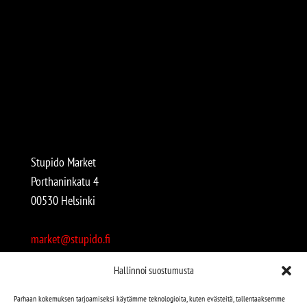
Stupido Market
Porthaninkatu 4
00530 Helsinki
market@stupido.fi
+358 50 4708664
Hallinnoi suostumusta
Avoinna:
Parhaan kokemuksen tarjoamiseksi käytämme teknologioita, kuten evästeitä, tallentaaksemme