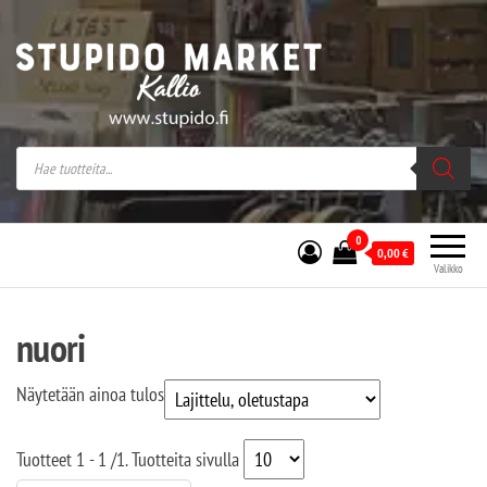
Stupido Market – verkossa ja kivijalassa
Stupido Market on vaihtoehtomusaan
erikoistunut verkko- sekä
kivijalkakauppa Helsingissä Kallion
sydämessä.
0
0,00
€
Valikko
nuori
Näytetään ainoa tulos
Tuotteet
1 - 1
/
1
. Tuotteita sivulla