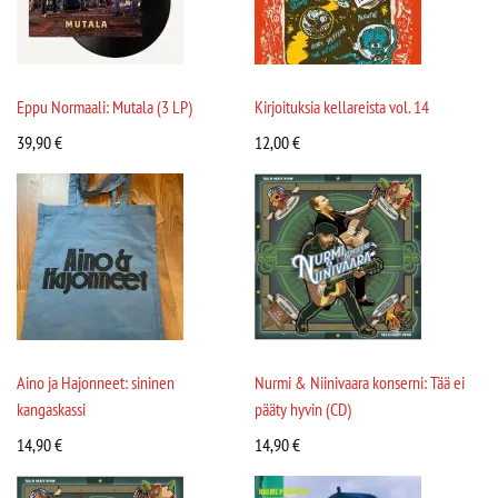
Eppu Normaali: Mutala (3 LP)
Kirjoituksia kellareista vol. 14
39,90
€
12,00
€
Aino ja Hajonneet: sininen
Nurmi & Niinivaara konserni: Tää ei
kangaskassi
pääty hyvin (CD)
14,90
€
14,90
€