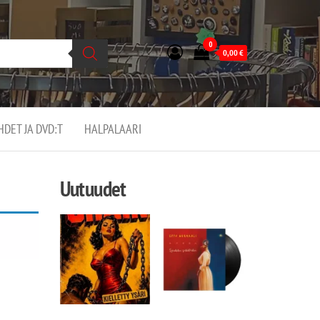
0
0,00
€
EHDET JA DVD:T
HALPALAARI
Uutuudet