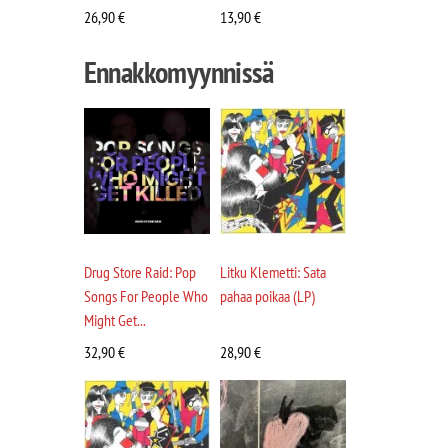
26,90
€
13,90
€
Ennakkomyynnissä
Drug Store Raid: Pop
Litku Klemetti: Sata
Songs For People Who
pahaa poikaa (LP)
Might Get...
32,90
€
28,90
€