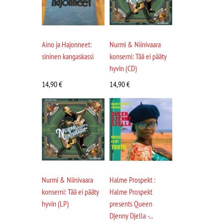
Aino ja Hajonneet:
Nurmi & Niinivaara
sininen kangaskassi
konserni: Tää ei pääty
hyvin (CD)
14,90
€
14,90
€
Nurmi & Niinivaara
Halme Prospekt :
konserni: Tää ei pääty
Halme Prospekt
hyvin (LP)
presents Queen
Djenny Djella -...