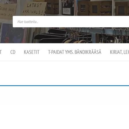
do
arket on
omusaan
t –
ut
ssa
kä
kauppa
ä
lassa
T
CD
KASETIT
T-PAIDAT YMS. BÄNDIKRÄÄSÄ
KIRJAT, L
.