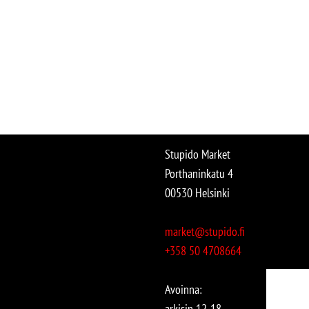
Stupido Market
Porthaninkatu 4
00530 Helsinki
market@stupido.fi
+358 50 4708664
Avoinna:
arkisin 12-18