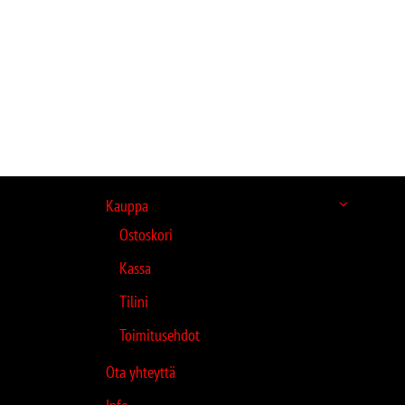
Kauppa
Ostoskori
Kassa
Tilini
Toimitusehdot
Ota yhteyttä