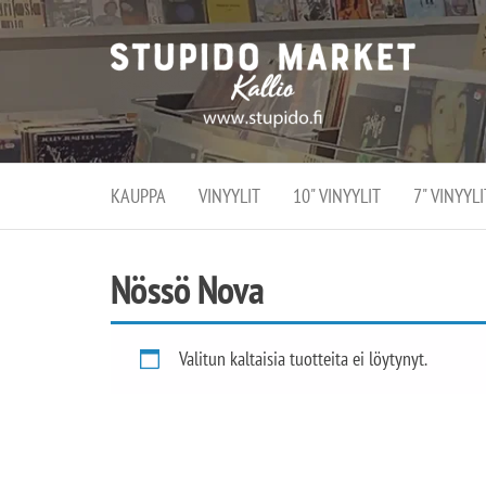
Stupi
Stupido M
vaihtoeht
Marke
erikoistun
verko
verkko- se
kivijalka
ja
Helsingiss
kivija
Kallion
KAUPPA
VINYYLIT
10" VINYYLIT
7" VINYYLI
sydämessä
Nössö Nova
Valitun kaltaisia tuotteita ei löytynyt.