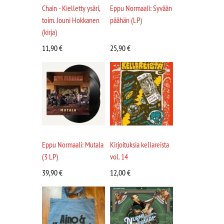
Chain - Kielletty ysäri,
Eppu Normaali: Syvään
toim. Jouni Hokkanen
päähän (LP)
(kirja)
11,90
€
25,90
€
Eppu Normaali: Mutala
Kirjoituksia kellareista
(3 LP)
vol. 14
39,90
€
12,00
€