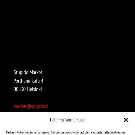
Stupido Market
Porthaninkatu 4
00530 Helsinki
market@stupido.fi
+358 50 4708664
Hallinnoi suostumusta
Avoinna:
Parhaan kokemuksen tarjoamiseksi käytämme teknologioita, kuten evästeitä, tallentaaksemme