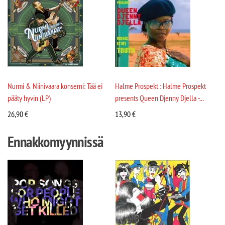
Nurmi & Niinivaara konserni: Tää ei
Halme Prospekt : Halme Prospekt
pääty hyvin (LP)
presents Queen Djenny Djella -...
26,90
€
13,90
€
Ennakkomyynnissä