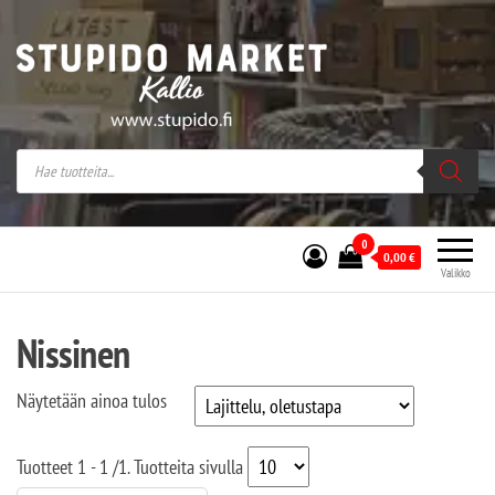
Stupido Market – verkossa ja kivijalassa
Stupido Market on vaihtoehtomusaan
erikoistunut verkko- sekä
kivijalkakauppa Helsingissä Kallion
sydämessä.
0
0,00
€
Valikko
Nissinen
Näytetään ainoa tulos
Tuotteet
1 - 1
/
1
. Tuotteita sivulla