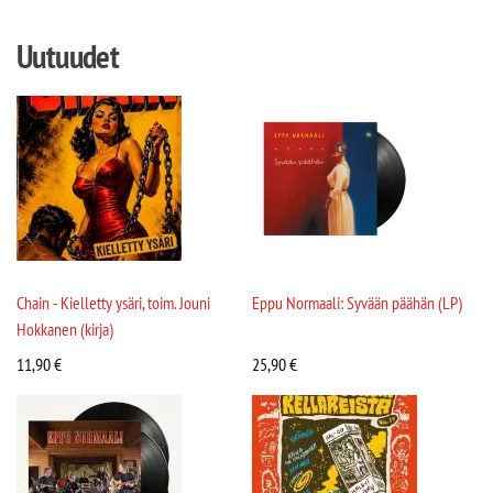
Uutuudet
Chain - Kielletty ysäri, toim. Jouni
Eppu Normaali: Syvään päähän (LP)
Hokkanen (kirja)
11,90
€
25,90
€