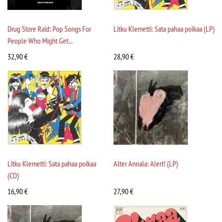
Drug Store Raid: Pop Songs For
Litku Klemetti: Sata pahaa poikaa (LP)
People Who Might Get...
32,90
€
28,90
€
Litku Klemetti: Sata pahaa poikaa
Alter Annala: Alert! (LP)
(CD)
16,90
€
27,90
€