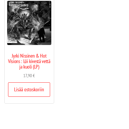
Jyrki Nissinen & Hot
Visions : Löi kivestä vettä
ja kuoli (LP)
17,90
€
Lisää ostoskoriin