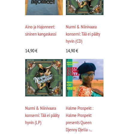
Aino ja Hajonneet:
Nurmi & Niinivaara
sininen kangaskassi
konserni: Tää ei pääty
hyvin (CD)
14,90
€
14,90
€
Nurmi & Niinivaara
Halme Prospekt :
konserni: Tää ei pääty
Halme Prospekt
hyvin (LP)
presents Queen
Djenny Djella -...