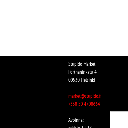
Stupido Market
Porthaninkatu 4
00530 Helsinki
market@stupido.fi
+358 50 4708664
Avoinna:
arkisin 12-18