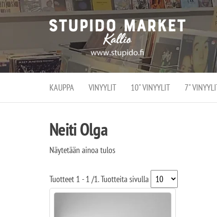
Stupi
Stupido M
vaihtoeht
Marke
erikoistun
verko
verkko- se
kivijalka
ja
Helsingiss
kivija
Kallion
KAUPPA
VINYYLIT
10" VINYYLIT
7" VINYYLI
sydämessä
Neiti Olga
Näytetään ainoa tulos
Tuotteet
1 - 1
/
1
. Tuotteita sivulla