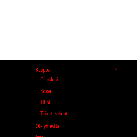
Kauppa
Ostoskori
Kassa
Tilini
Toimitusehdot
Ota yhteyttä