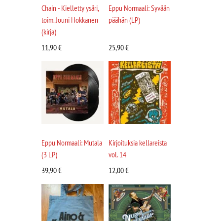
Chain - Kielletty ysäri,
Eppu Normaali: Syvään
toim. Jouni Hokkanen
päähän (LP)
(kirja)
11,90
€
25,90
€
Eppu Normaali: Mutala
Kirjoituksia kellareista
(3 LP)
vol. 14
39,90
€
12,00
€