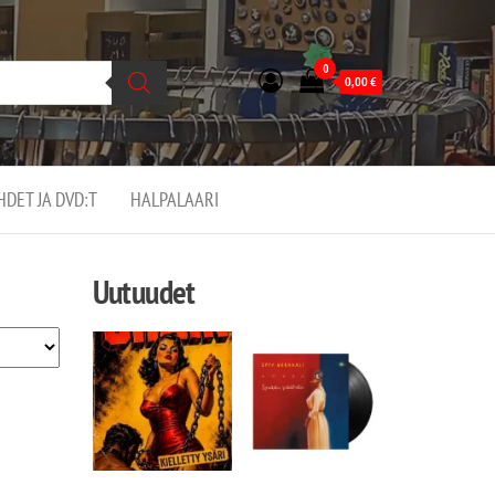
0
0,00
€
EHDET JA DVD:T
HALPALAARI
Uutuudet