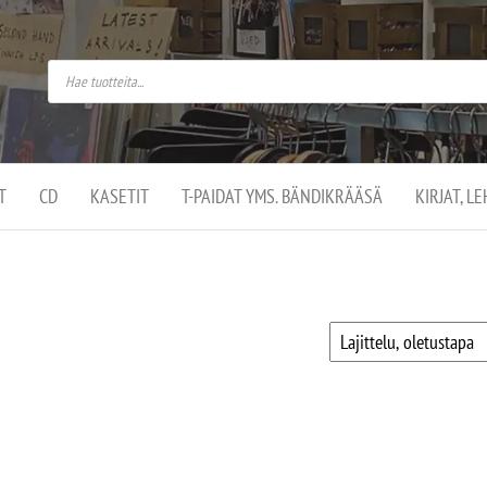
do
arket on
omusaan
t –
ut
ssa
kä
kauppa
ä
lassa
T
CD
KASETIT
T-PAIDAT YMS. BÄNDIKRÄÄSÄ
KIRJAT, L
.