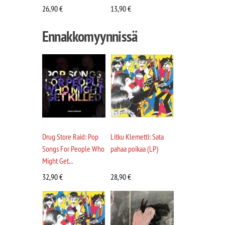
26,90
€
13,90
€
Ennakkomyynnissä
Drug Store Raid: Pop
Litku Klemetti: Sata
Songs For People Who
pahaa poikaa (LP)
Might Get...
32,90
€
28,90
€