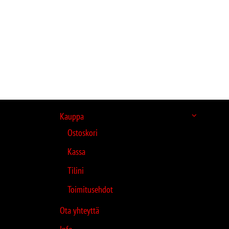
Kauppa
Ostoskori
Kassa
Tilini
Toimitusehdot
Ota yhteyttä