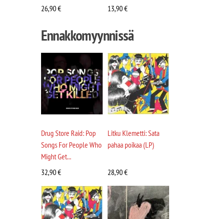
26,90
€
13,90
€
Ennakkomyynnissä
Drug Store Raid: Pop
Litku Klemetti: Sata
Songs For People Who
pahaa poikaa (LP)
Might Get...
32,90
€
28,90
€