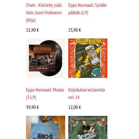
Chain - Kielletty ysäri,
Eppu Normaali: Syvään
toim. Jouni Hokkanen
päähän (LP)
(kirja)
11,90
€
25,90
€
Eppu Normaali: Mutala
Kirjoituksia kellareista
(3 LP)
vol. 14
39,90
€
12,00
€