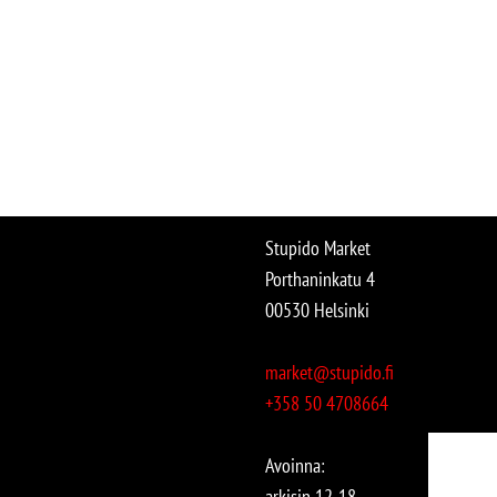
Stupido Market
Porthaninkatu 4
00530 Helsinki
market@stupido.fi
+358 50 4708664
Avoinna:
arkisin 12-18