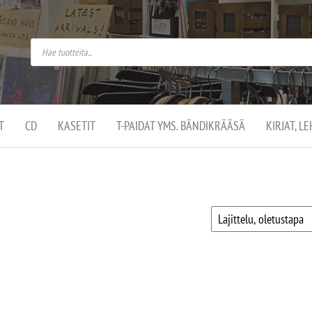
do
arket on
omusaan
t –
ut
ssa
kä
kauppa
ä
lassa
T
CD
KASETIT
T-PAIDAT YMS. BÄNDIKRÄÄSÄ
KIRJAT, L
.