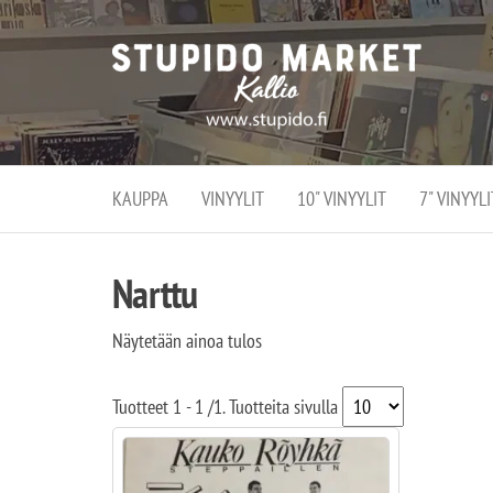
Stupi
Stupido M
vaihtoeht
Marke
erikoistun
verko
verkko- se
kivijalka
ja
Helsingiss
kivija
Kallion
KAUPPA
VINYYLIT
10" VINYYLIT
7" VINYYLI
sydämessä
Narttu
Näytetään ainoa tulos
Tuotteet
1 - 1
/
1
. Tuotteita sivulla