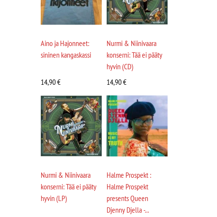
Aino ja Hajonneet:
Nurmi & Niinivaara
sininen kangaskassi
konserni: Tää ei pääty
hyvin (CD)
14,90
€
14,90
€
Nurmi & Niinivaara
Halme Prospekt :
konserni: Tää ei pääty
Halme Prospekt
hyvin (LP)
presents Queen
Djenny Djella -...