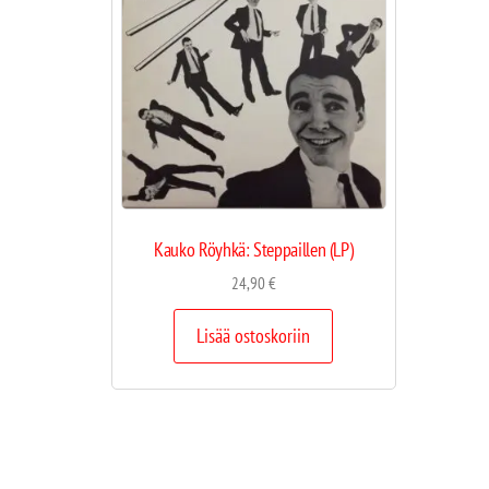
Kauko Röyhkä: Steppaillen (LP)
24,90
€
Lisää ostoskoriin