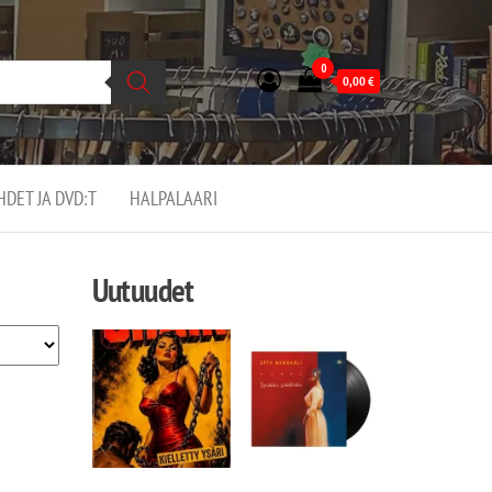
0
0,00
€
EHDET JA DVD:T
HALPALAARI
Uutuudet