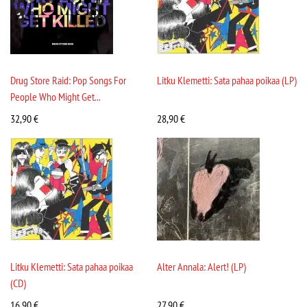
Drug Store Raid: Pop Songs For
Litku Klemetti: Sata pahaa poikaa (LP)
People Who Might Get...
32,90
€
28,90
€
Litku Klemetti: Sata pahaa poikaa
Alter Annala: Alert! (LP)
(CD)
16,90
€
27,90
€