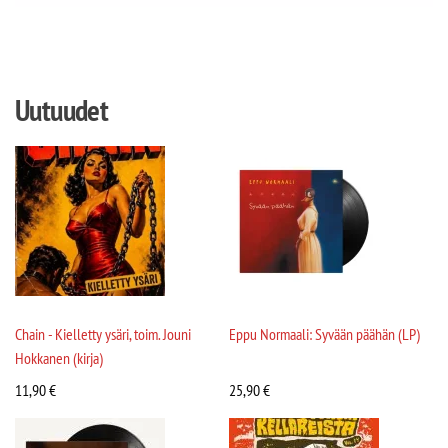
Uutuudet
Chain - Kielletty ysäri, toim. Jouni
Eppu Normaali: Syvään päähän (LP)
Hokkanen (kirja)
11,90
€
25,90
€