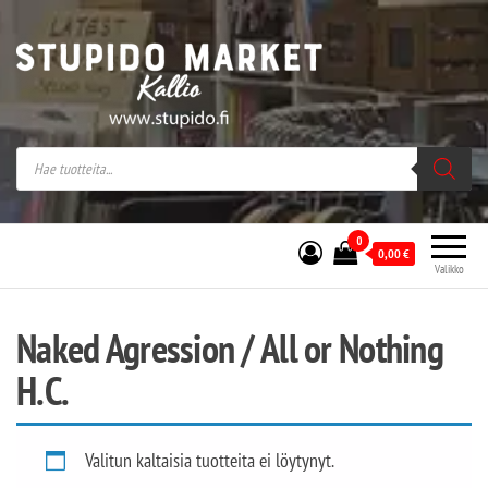
Stupido Market – verkossa ja kivijalassa
Stupido Market on vaihtoehtomusaan
erikoistunut verkko- sekä
kivijalkakauppa Helsingissä Kallion
sydämessä.
0
0,00
€
Valikko
Naked Agression / All or Nothing
H.C.
Valitun kaltaisia tuotteita ei löytynyt.