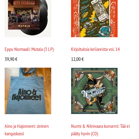
Eppu Normaali: Mutala (3 LP)
Kirjoituksia kellareista vol. 14
39,90
€
12,00
€
Aino ja Hajonneet: sininen
Nurmi & Niinivaara konserni: Tää ei
kangaskassi
pääty hyvin (CD)