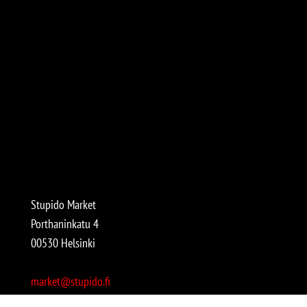
Stupido Market
Porthaninkatu 4
00530 Helsinki
market@stupido.fi
+358 50 4708664