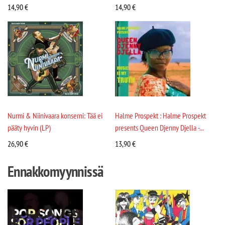
14,90
€
14,90
€
Nurmi & Niinivaara konserni: Tää ei
Halme Prospekt : Halme Prospekt
pääty hyvin (LP)
presents Queen Djenny Djella -...
26,90
€
13,90
€
Ennakkomyynnissä