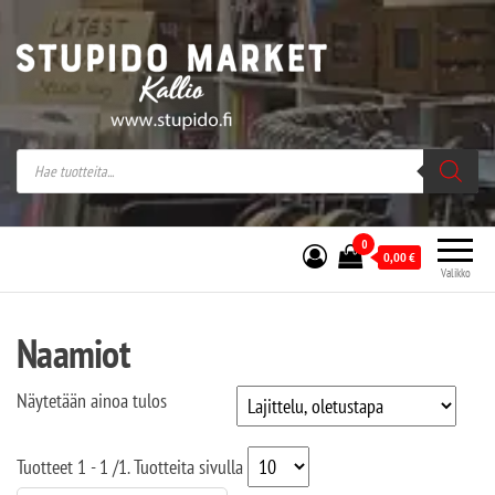
Stupido Market – verkossa ja kivijalassa
Stupido Market on vaihtoehtomusaan
erikoistunut verkko- sekä
kivijalkakauppa Helsingissä Kallion
sydämessä.
0
0,00
€
Valikko
Naamiot
Näytetään ainoa tulos
Tuotteet
1 - 1
/
1
. Tuotteita sivulla