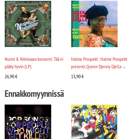
Nurmi & Niinivaara konserni: Tää ei
Halme Prospekt : Halme Prospekt
pääty hyvin (LP)
presents Queen Djenny Djella -...
26,90
€
13,90
€
Ennakkomyynnissä