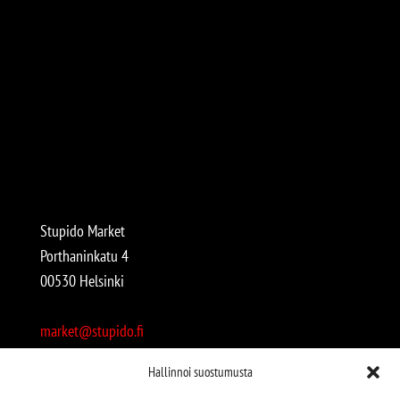
Stupido Market
Porthaninkatu 4
00530 Helsinki
market@stupido.fi
+358 50 4708664
Hallinnoi suostumusta