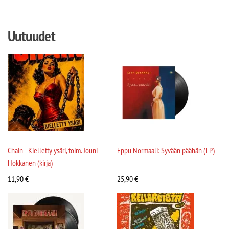
Uutuudet
Chain - Kielletty ysäri, toim. Jouni
Eppu Normaali: Syvään päähän (LP)
Hokkanen (kirja)
11,90
€
25,90
€