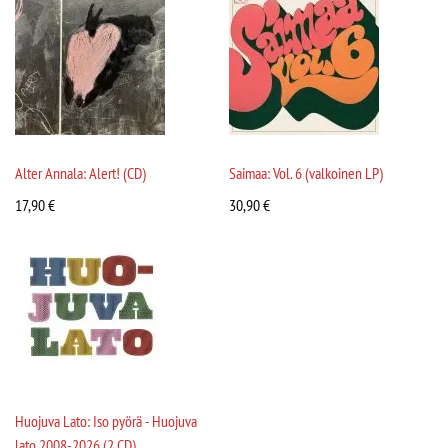
Alter Annala: Alert! (CD)
Saimaa: Vol. 6 (valkoinen LP)
17,90
€
30,90
€
Huojuva Lato: Iso pyörä - Huojuva
lato 2008-2026 (2 CD)