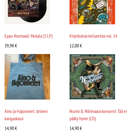
Eppu Normaali: Mutala (3 LP)
Kirjoituksia kellareista vol. 14
39,90
€
12,00
€
Aino ja Hajonneet: sininen
Nurmi & Niinivaara konserni: Tää ei
kangaskassi
pääty hyvin (CD)
14,90
€
14,90
€