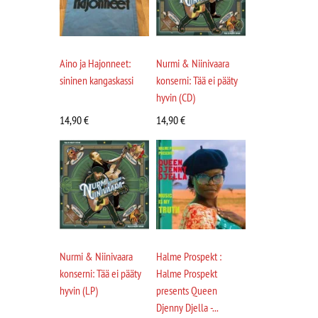
Aino ja Hajonneet:
Nurmi & Niinivaara
sininen kangaskassi
konserni: Tää ei pääty
hyvin (CD)
14,90
€
14,90
€
Nurmi & Niinivaara
Halme Prospekt :
konserni: Tää ei pääty
Halme Prospekt
hyvin (LP)
presents Queen
Djenny Djella -...