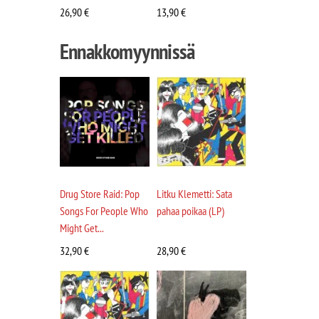
26,90
€
13,90
€
Ennakkomyynnissä
Drug Store Raid: Pop
Litku Klemetti: Sata
Songs For People Who
pahaa poikaa (LP)
Might Get...
32,90
€
28,90
€