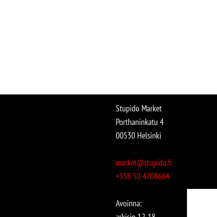
Stupido Market
Porthaninkatu 4
00530 Helsinki
market@stupido.fi
+358 50 4708664
Avoinna:
arkisin 12-18