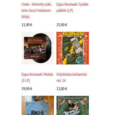
Chain - Kielletty ysäri,
Eppu Normaali: Syvään
toim. Jouni Hokkanen
päähän (LP)
(kirja)
11,90
€
25,90
€
Eppu Normaali: Mutala
Kirjoituksia kellareista
(3 LP)
vol. 14
39,90
€
12,00
€