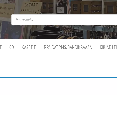
do
arket on
omusaan
t –
ut
ssa
kä
kauppa
ä
lassa
T
CD
KASETIT
T-PAIDAT YMS. BÄNDIKRÄÄSÄ
KIRJAT, L
.