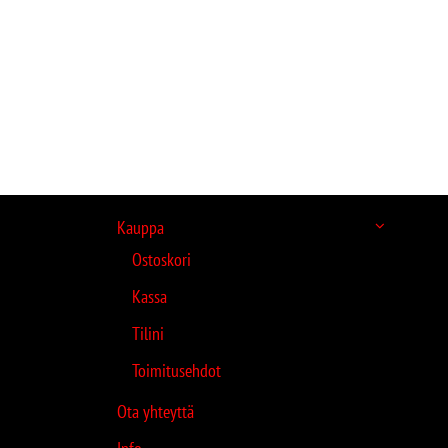
Kauppa
Ostoskori
Kassa
Tilini
Toimitusehdot
Ota yhteyttä