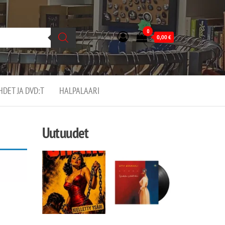
0
0,00
€
EHDET JA DVD:T
HALPALAARI
Uutuudet