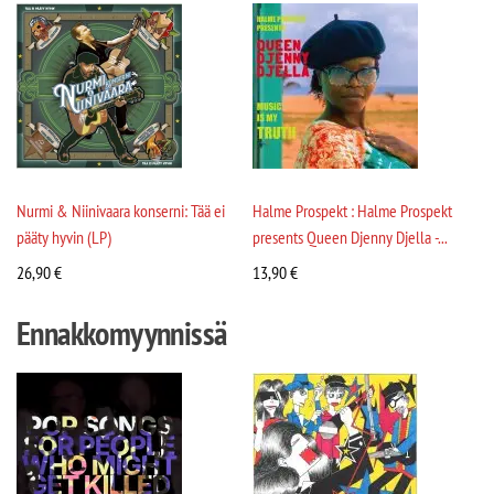
Nurmi & Niinivaara konserni: Tää ei
Halme Prospekt : Halme Prospekt
pääty hyvin (LP)
presents Queen Djenny Djella -...
26,90
€
13,90
€
Ennakkomyynnissä