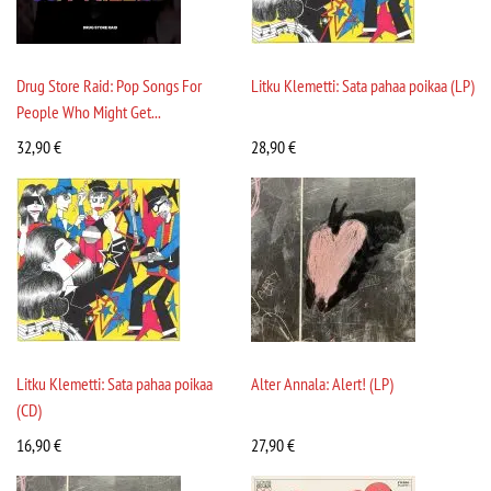
Drug Store Raid: Pop Songs For
Litku Klemetti: Sata pahaa poikaa (LP)
People Who Might Get...
32,90
€
28,90
€
Litku Klemetti: Sata pahaa poikaa
Alter Annala: Alert! (LP)
(CD)
16,90
€
27,90
€