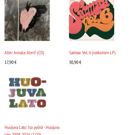
Alter Annala: Alert! (CD)
Saimaa: Vol. 6 (valkoinen LP)
17,90
€
30,90
€
Huojuva Lato: Iso pyörä - Huojuva
lato 2008-2026 (2 CD)