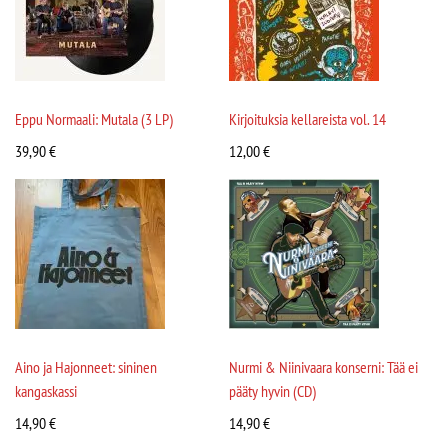
Eppu Normaali: Mutala (3 LP)
Kirjoituksia kellareista vol. 14
39,90
€
12,00
€
Aino ja Hajonneet: sininen
Nurmi & Niinivaara konserni: Tää ei
kangaskassi
pääty hyvin (CD)
14,90
€
14,90
€