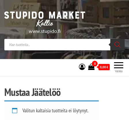
Stupido Market – verkossa ja kivijalassa
Stupido Market on vaihtoehtomusaan
erikoistunut verkko- sekä
kivijalkakauppa Helsingissä Kallion
sydämessä.
0
0,00
€
Valikko
Mustaa Jäätelöö
Valitun kaltaisia tuotteita ei löytynyt.