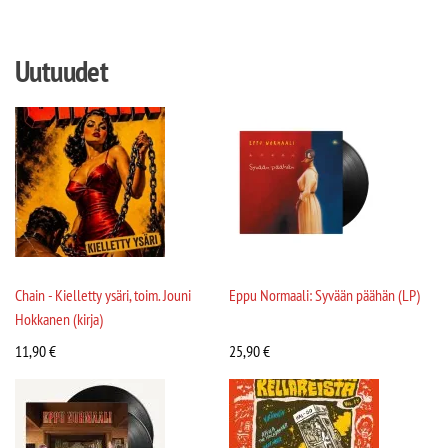
Uutuudet
Chain - Kielletty ysäri, toim. Jouni
Eppu Normaali: Syvään päähän (LP)
Hokkanen (kirja)
11,90
€
25,90
€