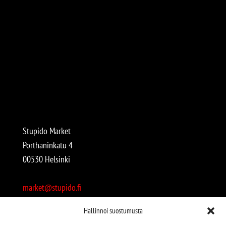
Stupido Market
Porthaninkatu 4
00530 Helsinki
market@stupido.fi
+358 50 4708664
Hallinnoi suostumusta