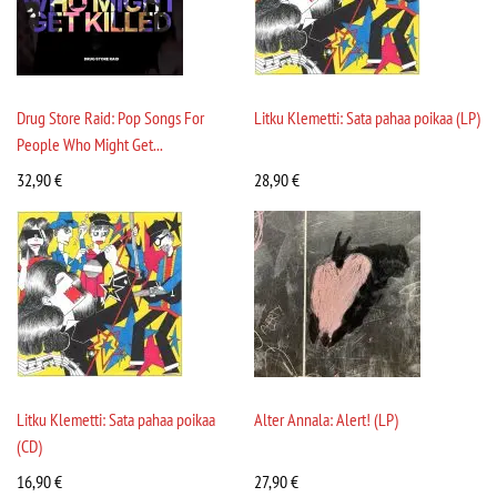
Drug Store Raid: Pop Songs For
Litku Klemetti: Sata pahaa poikaa (LP)
People Who Might Get...
32,90
€
28,90
€
Litku Klemetti: Sata pahaa poikaa
Alter Annala: Alert! (LP)
(CD)
16,90
€
27,90
€