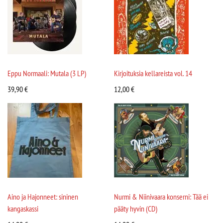
Eppu Normaali: Mutala (3 LP)
Kirjoituksia kellareista vol. 14
39,90
€
12,00
€
Aino ja Hajonneet: sininen
Nurmi & Niinivaara konserni: Tää ei
kangaskassi
pääty hyvin (CD)