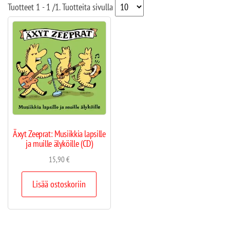
Tuotteet
1 - 1
/
1
. Tuotteita sivulla
Äxyt Zeeprat: Musiikkia lapsille
ja muille älyköille (CD)
15,90
€
Lisää ostoskoriin