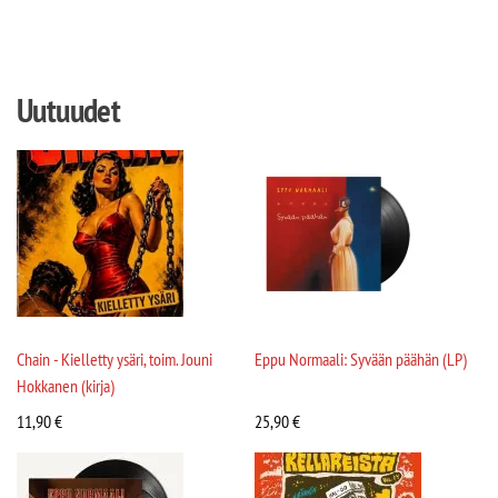
Uutuudet
Chain - Kielletty ysäri, toim. Jouni
Eppu Normaali: Syvään päähän (LP)
Hokkanen (kirja)
11,90
€
25,90
€