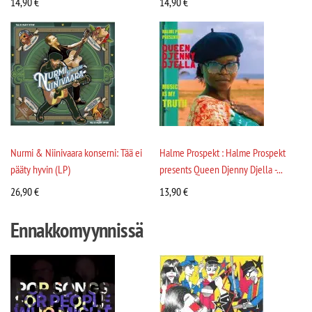
14,90
€
14,90
€
Nurmi & Niinivaara konserni: Tää ei
Halme Prospekt : Halme Prospekt
pääty hyvin (LP)
presents Queen Djenny Djella -...
26,90
€
13,90
€
Ennakkomyynnissä