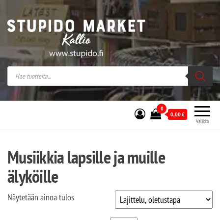
Stupido Market – verkossa ja kivijalassa
Stupido Market on vaihtoehtomusaan
erikoistunut verkko- sekä
kivijalkakauppa Helsingissä Kallion
sydämessä.
0
0,00
€
Valikko
Musiikkia lapsille ja muille
älyköille
Näytetään ainoa tulos