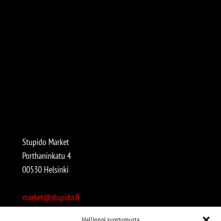
Stupido Market
Porthaninkatu 4
00530 Helsinki
market@stupido.fi
+358 50 4708664
Hallinnoi suostumusta