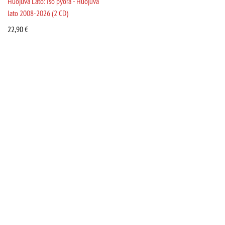
Huojuva Lato: Iso pyörä - Huojuva
lato 2008-2026 (2 CD)
22,90
€