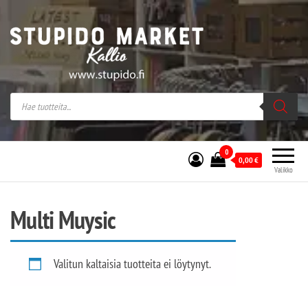
Stupido Market – verkossa ja kivijalassa
Stupido Market on vaihtoehtomusaan
erikoistunut verkko- sekä
kivijalkakauppa Helsingissä Kallion
sydämessä.
0
0,00
€
Valikko
Multi Muysic
Valitun kaltaisia tuotteita ei löytynyt.