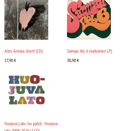
Alter Annala: Alert! (CD)
Saimaa: Vol. 6 (valkoinen LP)
17,90
€
30,90
€
Huojuva Lato: Iso pyörä - Huojuva
lato 2008-2026 (2 CD)