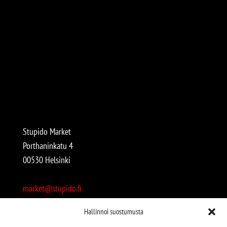
Stupido Market
Porthaninkatu 4
00530 Helsinki
market@stupido.fi
+358 50 4708664
Hallinnoi suostumusta