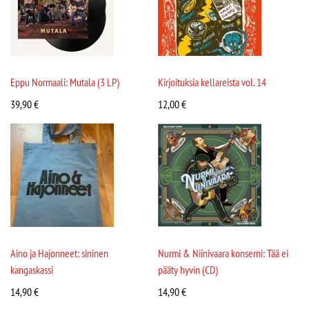
Eppu Normaali: Mutala (3 LP)
Kirjoituksia kellareista vol. 14
39,90
€
12,00
€
Aino ja Hajonneet: sininen
Nurmi & Niinivaara konserni: Tää ei
kangaskassi
pääty hyvin (CD)
14,90
€
14,90
€