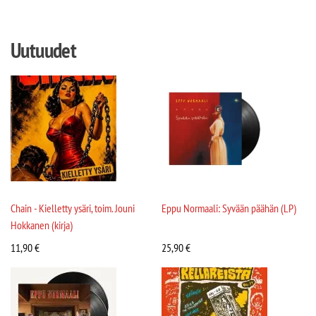
Uutuudet
Chain - Kielletty ysäri, toim. Jouni
Eppu Normaali: Syvään päähän (LP)
Hokkanen (kirja)
11,90
€
25,90
€