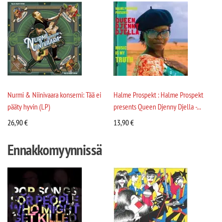
Nurmi & Niinivaara konserni: Tää ei
Halme Prospekt : Halme Prospekt
pääty hyvin (LP)
presents Queen Djenny Djella -...
26,90
€
13,90
€
Ennakkomyynnissä