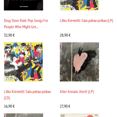
Drug Store Raid: Pop Songs For
Litku Klemetti: Sata pahaa poikaa (LP)
People Who Might Get...
32,90
€
28,90
€
Litku Klemetti: Sata pahaa poikaa
Alter Annala: Alert! (LP)
(CD)
16,90
€
27,90
€