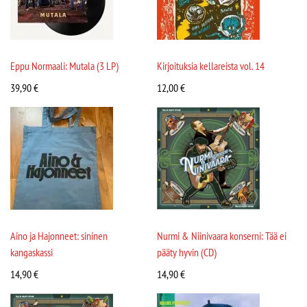
Eppu Normaali: Mutala (3 LP)
Kirjoituksia kellareista vol. 14
39,90
€
12,00
€
Aino ja Hajonneet: sininen
Nurmi & Niinivaara konserni: Tää ei
kangaskassi
pääty hyvin (CD)
14,90
€
14,90
€