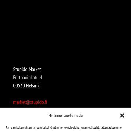
Stupido Market
Porthaninkatu 4
00530 Helsinki
market@stupido.fi
+358 50 4708664
Hallinnoi suostumusta
Avoinna:
Parhaan kokemuksen tarjoamiseksi käytämme teknologioita, kuten evästeitä, tallentaaksemme