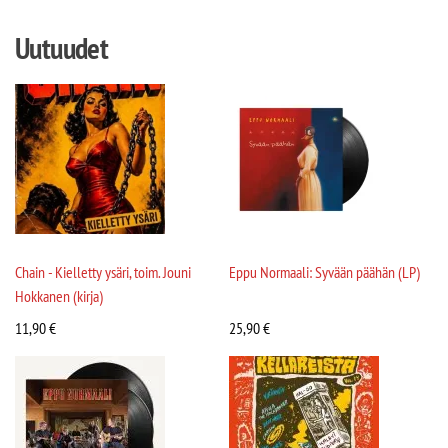
Uutuudet
Chain - Kielletty ysäri, toim. Jouni
Eppu Normaali: Syvään päähän (LP)
Hokkanen (kirja)
11,90
€
25,90
€