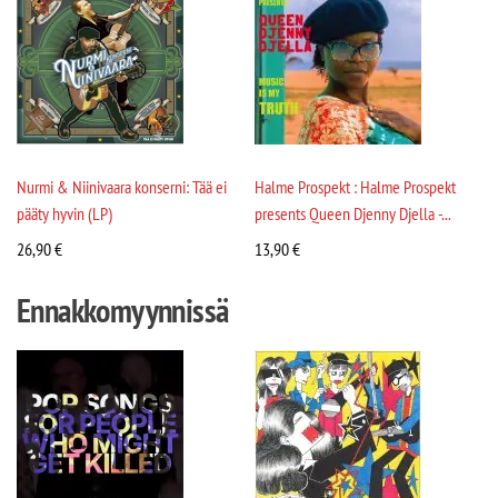
Nurmi & Niinivaara konserni: Tää ei
Halme Prospekt : Halme Prospekt
pääty hyvin (LP)
presents Queen Djenny Djella -...
26,90
€
13,90
€
Ennakkomyynnissä