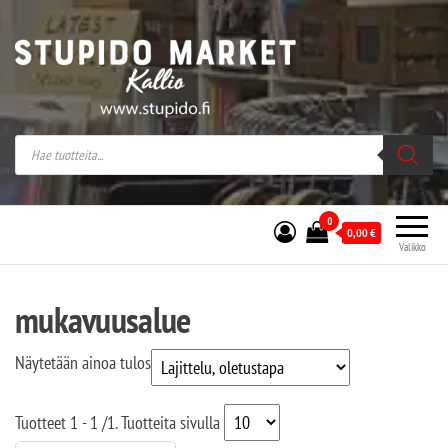
Stupido Market – verkossa ja kivijalassa
Stupido Market on vaihtoehtomusaan
erikoistunut verkko- sekä
kivijalkakauppa Helsingissä Kallion
sydämessä.
0
0,00
€
Valikko
mukavuusalue
Näytetään ainoa tulos
Tuotteet
1 - 1
/
1
. Tuotteita sivulla