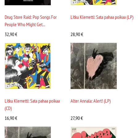
Drug Store Raid: Pop Songs For
Litku Klemetti: Sata pahaa poikaa (LP)
People Who Might Get...
32,90
€
28,90
€
Litku Klemetti: Sata pahaa poikaa
Alter Annala: Alert! (LP)
(CD)
16,90
€
27,90
€