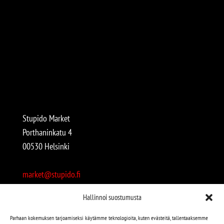
Stupido Market
Porthaninkatu 4
00530 Helsinki
market@stupido.fi
+358 50 4708664
Hallinnoi suostumusta
Avoinna:
Parhaan kokemuksen tarjoamiseksi käytämme teknologioita, kuten evästeitä, tallentaaksemme