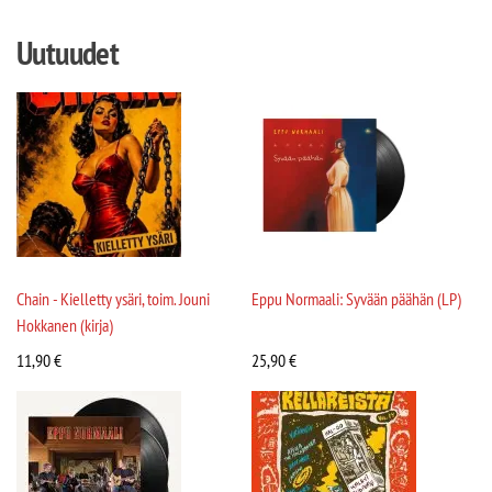
Uutuudet
Chain - Kielletty ysäri, toim. Jouni
Eppu Normaali: Syvään päähän (LP)
Hokkanen (kirja)
11,90
€
25,90
€