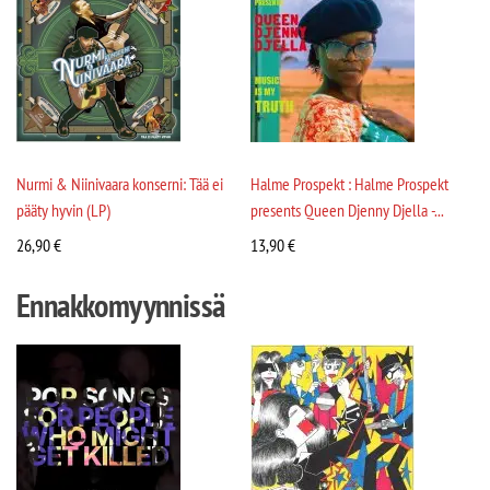
Nurmi & Niinivaara konserni: Tää ei
Halme Prospekt : Halme Prospekt
pääty hyvin (LP)
presents Queen Djenny Djella -...
26,90
€
13,90
€
Ennakkomyynnissä