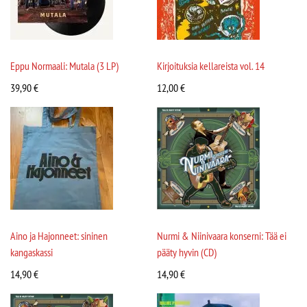
Eppu Normaali: Mutala (3 LP)
Kirjoituksia kellareista vol. 14
39,90
€
12,00
€
Aino ja Hajonneet: sininen
Nurmi & Niinivaara konserni: Tää ei
kangaskassi
pääty hyvin (CD)
14,90
€
14,90
€