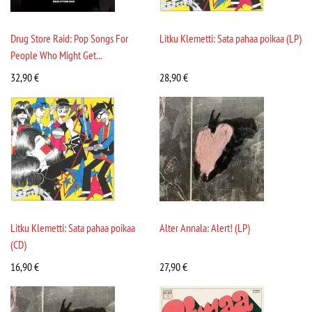
Drug Store Raid: Pop Songs For
Litku Klemetti: Sata pahaa poikaa (LP)
People Who Might Get...
32,90
€
28,90
€
Litku Klemetti: Sata pahaa poikaa
Alter Annala: Alert! (LP)
(CD)
16,90
€
27,90
€