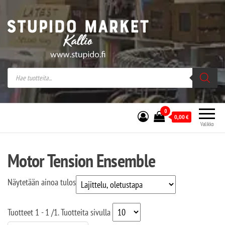
Stupido Market – verkossa ja kivijalassa
Stupido Market on vaihtoehtomusaan
erikoistunut verkko- sekä
kivijalkakauppa Helsingissä Kallion
sydämessä.
0
0,00
€
Valikko
Motor Tension Ensemble
Näytetään ainoa tulos
Tuotteet
1 - 1
/
1
. Tuotteita sivulla