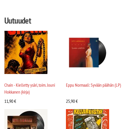
Uutuudet
Chain - Kielletty ysäri, toim. Jouni
Eppu Normaali: Syvään päähän (LP)
Hokkanen (kirja)
11,90
€
25,90
€