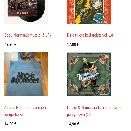
Eppu Normaali: Mutala (3 LP)
Kirjoituksia kellareista vol. 14
39,90
€
12,00
€
Aino ja Hajonneet: sininen
Nurmi & Niinivaara konserni: Tää ei
kangaskassi
pääty hyvin (CD)
14,90
€
14,90
€