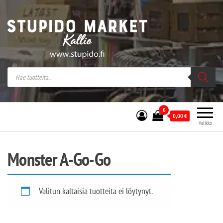
Stupido Market – verkossa ja kivijalassa
Stupido Market on vaihtoehtomusaan
erikoistunut verkko- sekä
kivijalkakauppa Helsingissä Kallion
sydämessä.
0
0,00
€
Valikko
Monster A-Go-Go
Valitun kaltaisia tuotteita ei löytynyt.