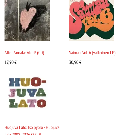
Alter Annala: Alert! (CD)
Saimaa: Vol. 6 (valkoinen LP)
17,90
€
30,90
€
Huojuva Lato: Iso pyörä - Huojuva
lato 2008-2026 (2 CD)