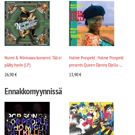
Nurmi & Niinivaara konserni: Tää ei
Halme Prospekt : Halme Prospekt
pääty hyvin (LP)
presents Queen Djenny Djella -...
26,90
€
13,90
€
Ennakkomyynnissä