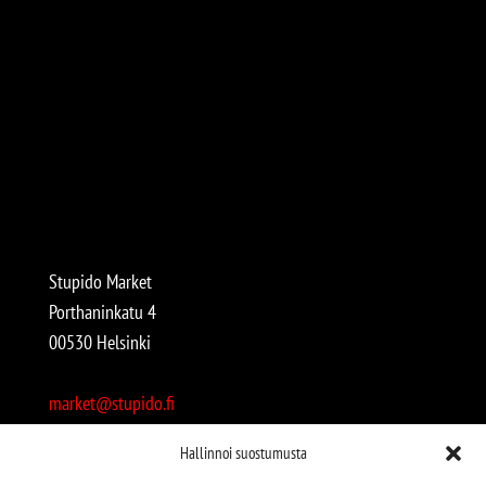
Stupido Market
Porthaninkatu 4
00530 Helsinki
market@stupido.fi
+358 50 4708664
Hallinnoi suostumusta