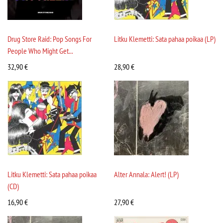
Drug Store Raid: Pop Songs For
Litku Klemetti: Sata pahaa poikaa (LP)
People Who Might Get...
32,90
€
28,90
€
Litku Klemetti: Sata pahaa poikaa
Alter Annala: Alert! (LP)
(CD)
16,90
€
27,90
€