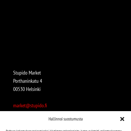
Stupido Market
Porthaninkatu 4
00530 Helsinki
market@stupido.fi
+358 50 4708664
Hallinnoi suostumusta
Avoinna:
Parhaan kokemuksen tarjoamiseksi käytämme teknologioita, kuten evästeitä, tallentaaksemme