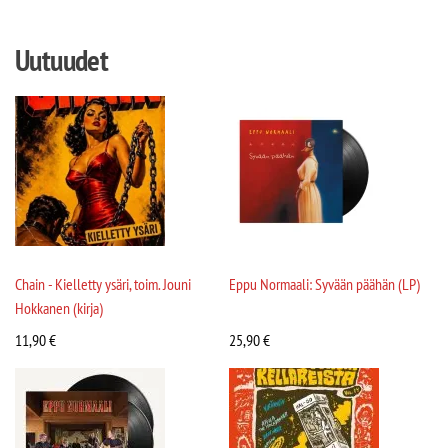
Uutuudet
Chain - Kielletty ysäri, toim. Jouni
Eppu Normaali: Syvään päähän (LP)
Hokkanen (kirja)
11,90
€
25,90
€