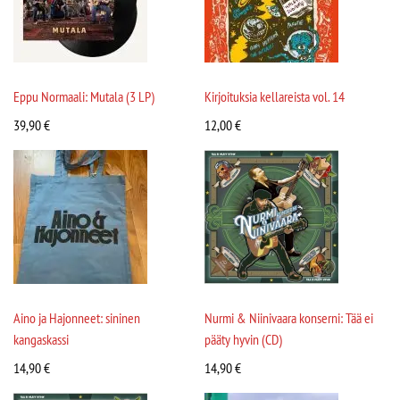
Eppu Normaali: Mutala (3 LP)
Kirjoituksia kellareista vol. 14
39,90
€
12,00
€
Aino ja Hajonneet: sininen
Nurmi & Niinivaara konserni: Tää ei
kangaskassi
pääty hyvin (CD)
14,90
€
14,90
€