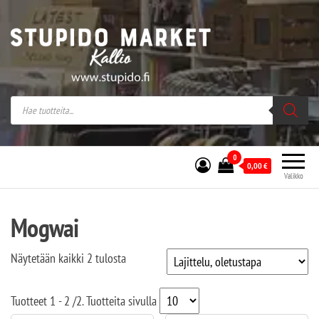
Stupido Market – verkossa ja kivijalassa
Stupido Market on vaihtoehtomusaan
erikoistunut verkko- sekä
kivijalkakauppa Helsingissä Kallion
sydämessä.
0
0,00
€
Valikko
Mogwai
Näytetään kaikki 2 tulosta
Tuotteet
1 - 2
/
2
. Tuotteita sivulla