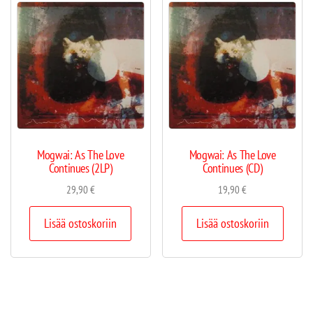
Mogwai: As The Love
Mogwai: As The Love
Continues (2LP)
Continues (CD)
29,90
€
19,90
€
Lisää ostoskoriin
Lisää ostoskoriin