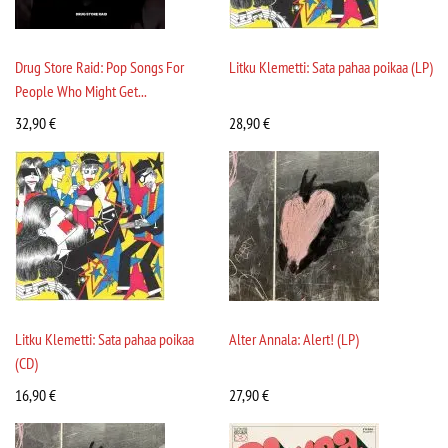
Drug Store Raid: Pop Songs For
Litku Klemetti: Sata pahaa poikaa (LP)
People Who Might Get...
32,90
€
28,90
€
Litku Klemetti: Sata pahaa poikaa
Alter Annala: Alert! (LP)
(CD)
16,90
€
27,90
€