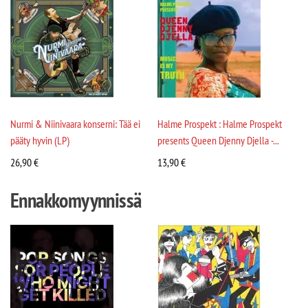
Nurmi & Niinivaara konserni: Tää ei
Halme Prospekt : Halme Prospekt
pääty hyvin (LP)
presents Queen Djenny Djella -...
26,90
€
13,90
€
Ennakkomyynnissä