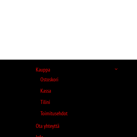
Kauppa
Ostoskori
Kassa
Tilini
Toimitusehdot
Ota yhteyttä