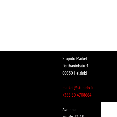
Stupido Market
Porthaninkatu 4
00530 Helsinki
market@stupido.fi
+358 50 4708664
Avoinna:
arkisin 12-18