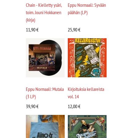
Chain - Kielletty ysäri,
Eppu Normaali: Syvään
toim. Jouni Hokkanen
päähän (LP)
(kirja)
11,90
€
25,90
€
Eppu Normaali: Mutala
Kirjoituksia kellareista
(3 LP)
vol. 14
39,90
€
12,00
€