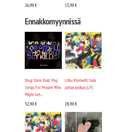
26,90
€
13,90
€
Ennakkomyynnissä
Drug Store Raid: Pop
Litku Klemetti: Sata
Songs For People Who
pahaa poikaa (LP)
Might Get...
32,90
€
28,90
€