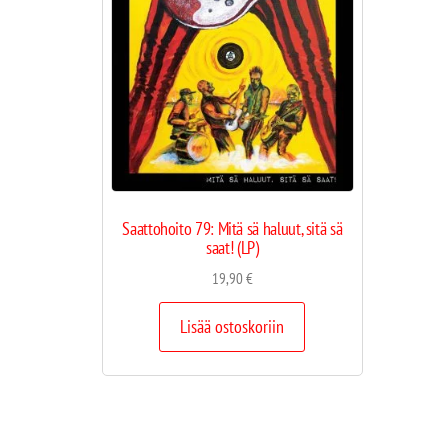
Saattohoito 79: Mitä sä haluut, sitä sä
saat! (LP)
19,90
€
Lisää ostoskoriin