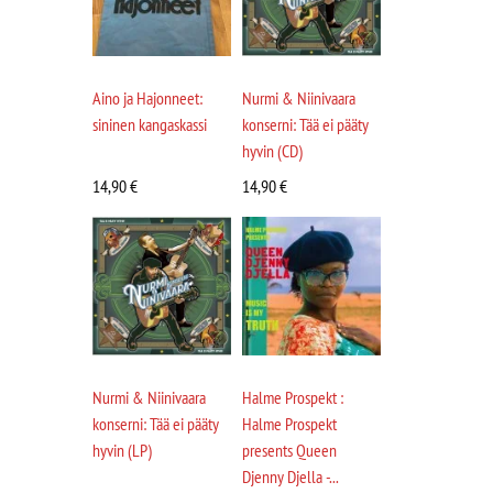
Aino ja Hajonneet:
Nurmi & Niinivaara
sininen kangaskassi
konserni: Tää ei pääty
hyvin (CD)
14,90
€
14,90
€
Nurmi & Niinivaara
Halme Prospekt :
konserni: Tää ei pääty
Halme Prospekt
hyvin (LP)
presents Queen
Djenny Djella -...