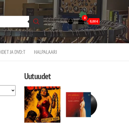
0
0,00
€
EHDET JA DVD:T
HALPALAARI
Uutuudet