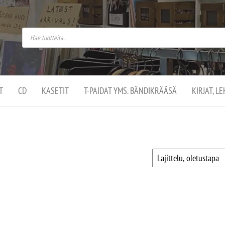
do
arket on
omusaan
t –
ut
ssa
kä
kauppa
ä
lassa
T
CD
KASETIT
T-PAIDAT YMS. BÄNDIKRÄÄSÄ
KIRJAT, L
.