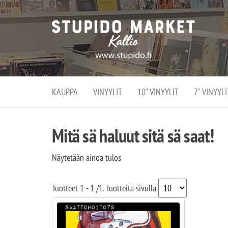
Stupi
Stupido M
vaihtoeht
Marke
erikoistun
verko
verkko- se
kivijalka
ja
Helsingiss
kivija
Kallion
KAUPPA
VINYYLIT
10" VINYYLIT
7" VINYYLI
sydämessä
Mitä sä haluut sitä sä saat!
Näytetään ainoa tulos
Tuotteet
1 - 1
/
1
. Tuotteita sivulla