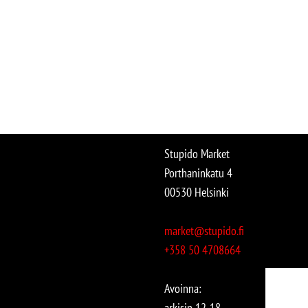
Stupido Market
Porthaninkatu 4
00530 Helsinki
market@stupido.fi
+358 50 4708664
Avoinna:
arkisin 12-18