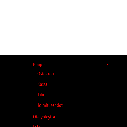
Kauppa
Ostoskori
Kassa
Tilini
Toimitusehdot
Ota yhteyttä