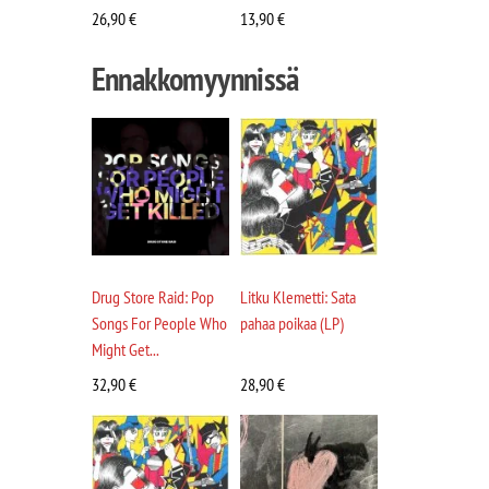
26,90
€
13,90
€
Ennakkomyynnissä
Drug Store Raid: Pop
Litku Klemetti: Sata
Songs For People Who
pahaa poikaa (LP)
Might Get...
32,90
€
28,90
€