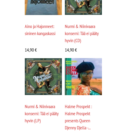
Aino ja Hajonneet:
Nurmi & Niinivaara
sininen kangaskassi
konserni: Tää ei pääty
hyvin (CD)
14,90
€
14,90
€
Nurmi & Niinivaara
Halme Prospekt :
konserni: Tää ei pääty
Halme Prospekt
hyvin (LP)
presents Queen
Djenny Djella -...