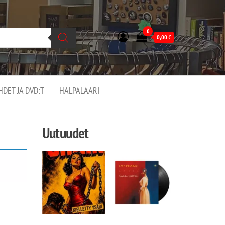
0
0,00
€
EHDET JA DVD:T
HALPALAARI
Uutuudet