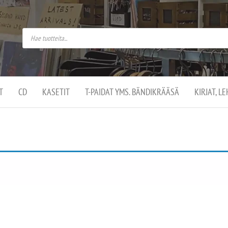
do
arket on
omusaan
t –
ut
ssa
kä
kauppa
ä
lassa
T
CD
KASETIT
T-PAIDAT YMS. BÄNDIKRÄÄSÄ
KIRJAT, L
.