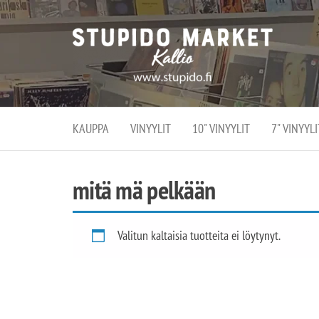
Stupi
Stupido M
vaihtoeht
Marke
erikoistun
verko
verkko- se
kivijalka
ja
Helsingiss
kivija
Kallion
KAUPPA
VINYYLIT
10" VINYYLIT
7" VINYYLI
sydämessä
mitä mä pelkään
Valitun kaltaisia tuotteita ei löytynyt.