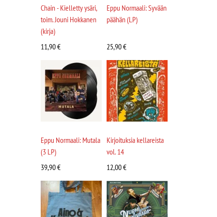
Chain - Kielletty ysäri,
Eppu Normaali: Syvään
toim. Jouni Hokkanen
päähän (LP)
(kirja)
11,90
€
25,90
€
Eppu Normaali: Mutala
Kirjoituksia kellareista
(3 LP)
vol. 14
39,90
€
12,00
€