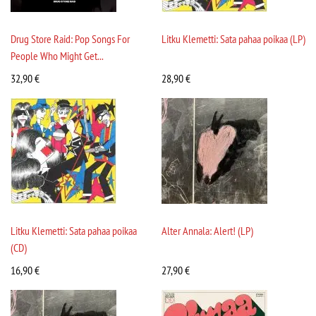
Drug Store Raid: Pop Songs For
Litku Klemetti: Sata pahaa poikaa (LP)
People Who Might Get...
32,90
€
28,90
€
Litku Klemetti: Sata pahaa poikaa
Alter Annala: Alert! (LP)
(CD)
16,90
€
27,90
€