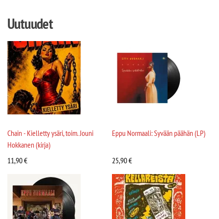
Uutuudet
Chain - Kielletty ysäri, toim. Jouni
Eppu Normaali: Syvään päähän (LP)
Hokkanen (kirja)
11,90
€
25,90
€