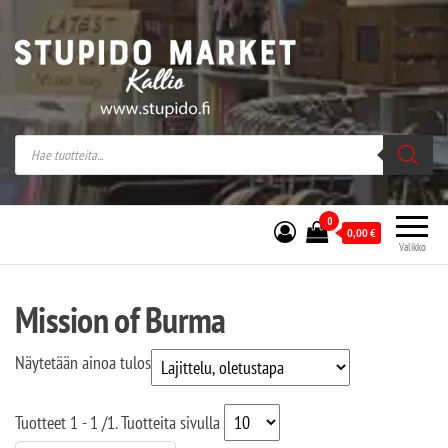
Stupido Market – verkossa ja kivijalassa
Stupido Market on vaihtoehtomusaan
erikoistunut verkko- sekä
kivijalkakauppa Helsingissä Kallion
sydämessä.
0
0,00
€
Valikko
Mission of Burma
Näytetään ainoa tulos
Tuotteet
1 - 1
/
1
. Tuotteita sivulla