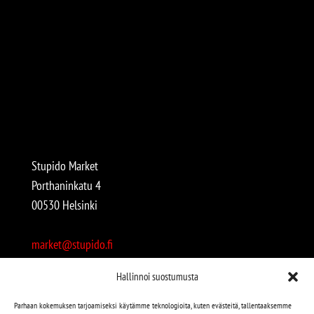
Stupido Market
Porthaninkatu 4
00530 Helsinki
market@stupido.fi
+358 50 4708664
Hallinnoi suostumusta
Avoinna:
Parhaan kokemuksen tarjoamiseksi käytämme teknologioita, kuten evästeitä, tallentaaksemme