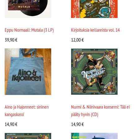
Eppu Normaali: Mutala (3 LP)
Kirjoituksia kellareista vol. 14
39,90
€
12,00
€
Aino ja Hajonneet: sininen
Nurmi & Niinivaara konserni: Tää ei
kangaskassi
pääty hyvin (CD)
14,90
€
14,90
€