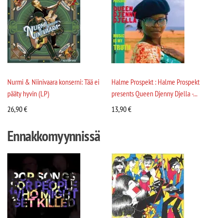
Nurmi & Niinivaara konserni: Tää ei
Halme Prospekt : Halme Prospekt
pääty hyvin (LP)
presents Queen Djenny Djella -...
26,90
€
13,90
€
Ennakkomyynnissä