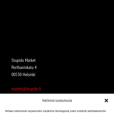
Stupido Market
Porthaninkatu 4
00530 Helsinki
market@stupido.fi
+358 50 4708664
Hallinnoi suostumusta
Avoinna:
Parhaan kokemuksen tarjoamiseksi käytämme teknologioita, kuten evästeitä, tallentaaksemme