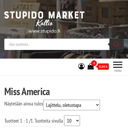
Stupido Market – verkossa ja kivijalassa
Stupido Market on vaihtoehtomusaan
erikoistunut verkko- sekä
kivijalkakauppa Helsingissä Kallion
sydämessä.
0
0,00
€
Valikko
Miss America
Näytetään ainoa tulos
Tuotteet
1 - 1
/
1
. Tuotteita sivulla