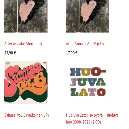
Alter Annala: Alert! (LP)
Alter Annala: Alert! (CD)
27,90
€
17,90
€
Saimaa: Vol. 6 (valkoinen LP)
Huojuva Lato: Iso pyörä - Huojuva
lato 2008-2026 (2 CD)