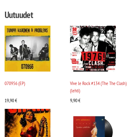
Uutuudet
070956 (EP)
Vive le Rock #134 (The The Clash)
(lehti)
19,90
€
9,90
€