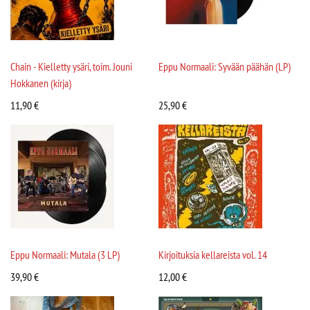
Chain - Kielletty ysäri, toim. Jouni
Eppu Normaali: Syvään päähän (LP)
Hokkanen (kirja)
11,90
€
25,90
€
Eppu Normaali: Mutala (3 LP)
Kirjoituksia kellareista vol. 14
39,90
€
12,00
€