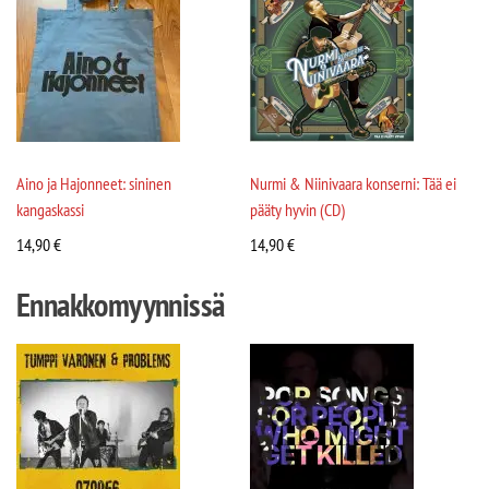
Aino ja Hajonneet: sininen
Nurmi & Niinivaara konserni: Tää ei
kangaskassi
pääty hyvin (CD)
14,90
€
14,90
€
Ennakkomyynnissä