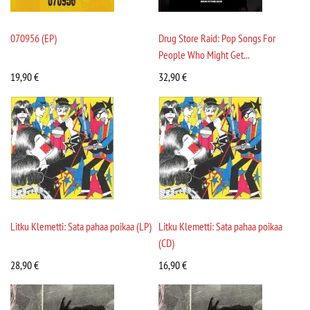
070956 (EP)
Drug Store Raid: Pop Songs For
People Who Might Get...
19,90
€
32,90
€
Litku Klemetti: Sata pahaa poikaa (LP)
Litku Klemetti: Sata pahaa poikaa
(CD)
28,90
€
16,90
€