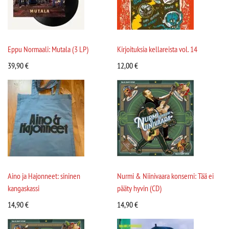
Eppu Normaali: Mutala (3 LP)
Kirjoituksia kellareista vol. 14
39,90
€
12,00
€
Aino ja Hajonneet: sininen
Nurmi & Niinivaara konserni: Tää ei
kangaskassi
pääty hyvin (CD)
14,90
€
14,90
€