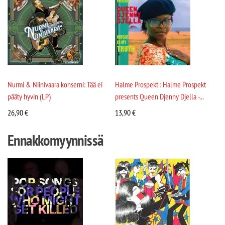
Nurmi & Niinivaara konserni: Tää ei
Halme Prospekt : Halme Prospekt
pääty hyvin (LP)
presents Queen Djenny Djella -...
26,90
€
13,90
€
Ennakkomyynnissä