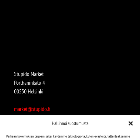
Stupido Market
Porthaninkatu 4
00530 Helsinki
market@stupido.fi
+358 50 4708664
Hallinnoi suostumusta
Avoinna:
Parhaan kokemuksen tarjoamiseksi käytämme teknologioita, kuten evästeitä, tallentaaksemme