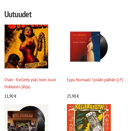
Uutuudet
Chain - Kielletty ysäri, toim. Jouni
Eppu Normaali: Syvään päähän (LP)
Hokkanen (kirja)
11,90
€
25,90
€