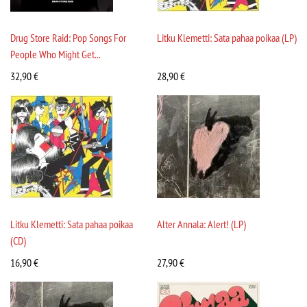
Drug Store Raid: Pop Songs For
Litku Klemetti: Sata pahaa poikaa (LP)
People Who Might Get...
32,90
€
28,90
€
Litku Klemetti: Sata pahaa poikaa
Alter Annala: Alert! (LP)
(CD)
16,90
€
27,90
€