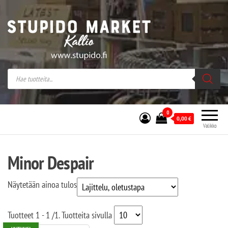
Stupido Market – verkossa ja kivijalassa
Stupido Market on vaihtoehtomusaan
erikoistunut verkko- sekä
kivijalkakauppa Helsingissä Kallion
sydämessä.
0
0,00
€
Valikko
Minor Despair
Näytetään ainoa tulos
Tuotteet
1 - 1
/
1
. Tuotteita sivulla