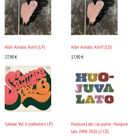
Alter Annala: Alert! (LP)
Alter Annala: Alert! (CD)
27,90
€
17,90
€
Saimaa: Vol. 6 (valkoinen LP)
Huojuva Lato: Iso pyörä - Huojuva
lato 2008-2026 (2 CD)