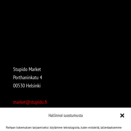
Stupido Market
Porthaninkatu 4
00530 Helsinki
market@stupido.fi
+358 50 4708664
Hallinnoi suostumusta
Avoinna:
Parhaan kokemuksen tarjoamiseksi käytämme teknologioita, kuten evästeitä, tallentaaksemme