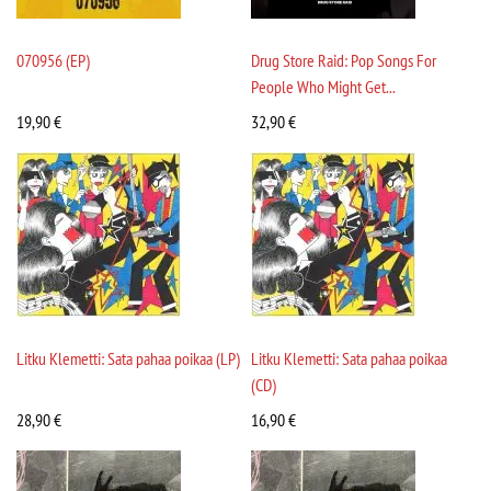
070956 (EP)
Drug Store Raid: Pop Songs For
People Who Might Get...
19,90
€
32,90
€
Litku Klemetti: Sata pahaa poikaa (LP)
Litku Klemetti: Sata pahaa poikaa
(CD)
28,90
€
16,90
€