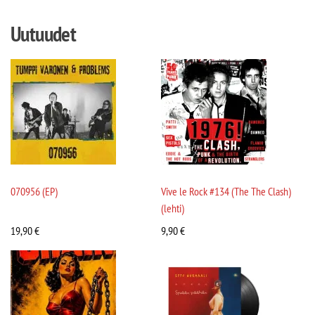
Uutuudet
070956 (EP)
Vive le Rock #134 (The The Clash)
(lehti)
19,90
€
9,90
€