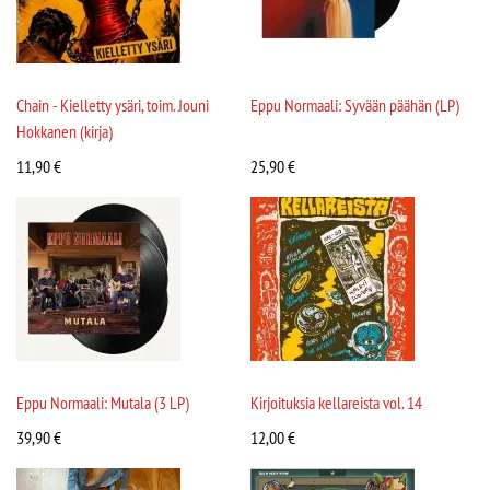
Chain - Kielletty ysäri, toim. Jouni
Eppu Normaali: Syvään päähän (LP)
Hokkanen (kirja)
11,90
€
25,90
€
Eppu Normaali: Mutala (3 LP)
Kirjoituksia kellareista vol. 14
39,90
€
12,00
€