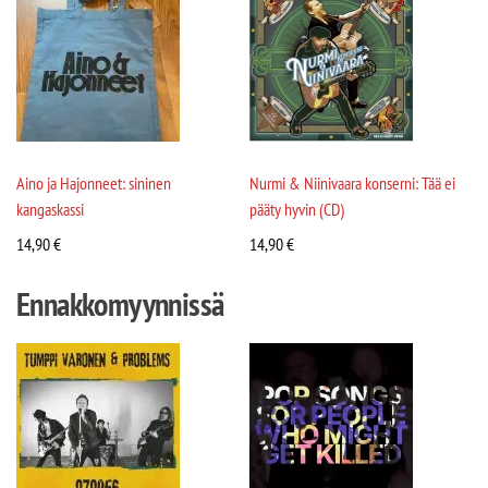
Aino ja Hajonneet: sininen
Nurmi & Niinivaara konserni: Tää ei
kangaskassi
pääty hyvin (CD)
14,90
€
14,90
€
Ennakkomyynnissä