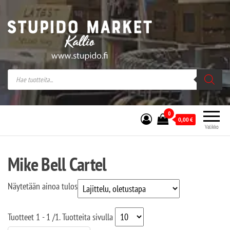
Stupido Market – verkossa ja kivijalassa
Stupido Market on vaihtoehtomusaan
erikoistunut verkko- sekä
kivijalkakauppa Helsingissä Kallion
sydämessä.
0
0,00
€
Valikko
Mike Bell Cartel
Näytetään ainoa tulos
Tuotteet
1 - 1
/
1
. Tuotteita sivulla