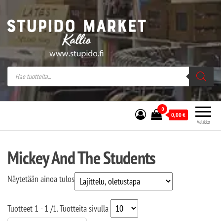
Stupido Market – verkossa ja kivijalassa
Stupido Market on vaihtoehtomusaan
erikoistunut verkko- sekä
kivijalkakauppa Helsingissä Kallion
sydämessä.
0
0,00
€
Valikko
Mickey And The Students
Näytetään ainoa tulos
Tuotteet
1 - 1
/
1
. Tuotteita sivulla