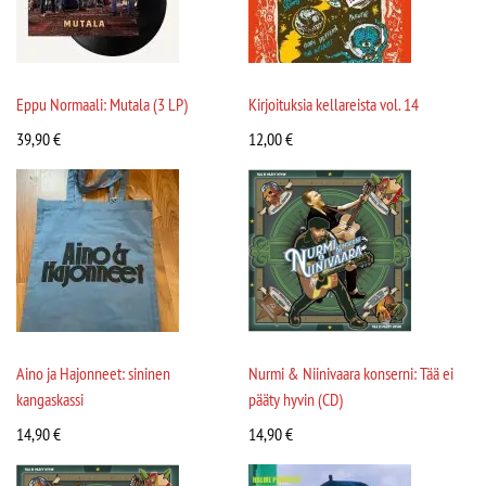
Eppu Normaali: Mutala (3 LP)
Kirjoituksia kellareista vol. 14
39,90
€
12,00
€
Aino ja Hajonneet: sininen
Nurmi & Niinivaara konserni: Tää ei
kangaskassi
pääty hyvin (CD)
14,90
€
14,90
€