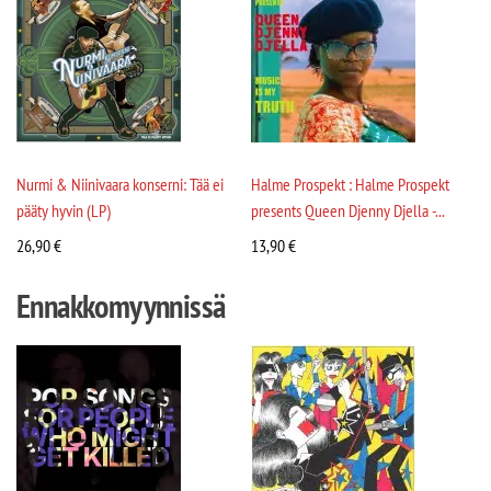
Nurmi & Niinivaara konserni: Tää ei
Halme Prospekt : Halme Prospekt
pääty hyvin (LP)
presents Queen Djenny Djella -...
26,90
€
13,90
€
Ennakkomyynnissä