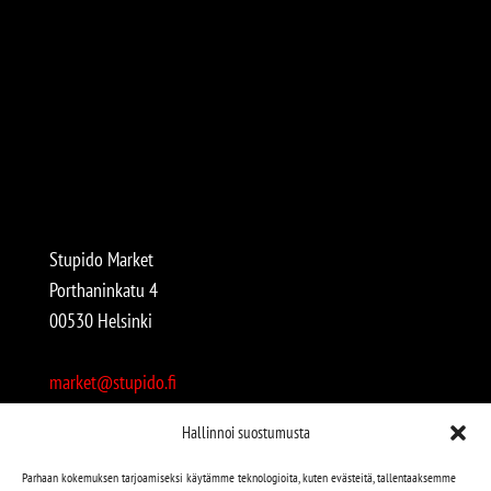
Stupido Market
Porthaninkatu 4
00530 Helsinki
market@stupido.fi
+358 50 4708664
Hallinnoi suostumusta
Avoinna:
Parhaan kokemuksen tarjoamiseksi käytämme teknologioita, kuten evästeitä, tallentaaksemme