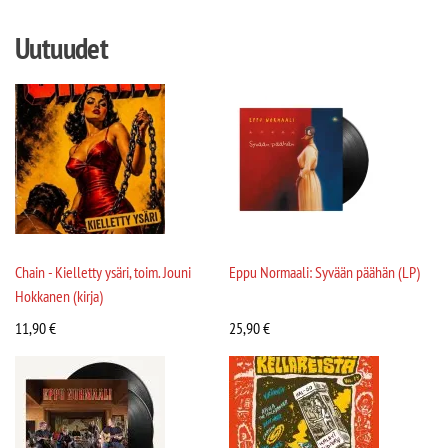
Uutuudet
Chain - Kielletty ysäri, toim. Jouni
Eppu Normaali: Syvään päähän (LP)
Hokkanen (kirja)
11,90
€
25,90
€